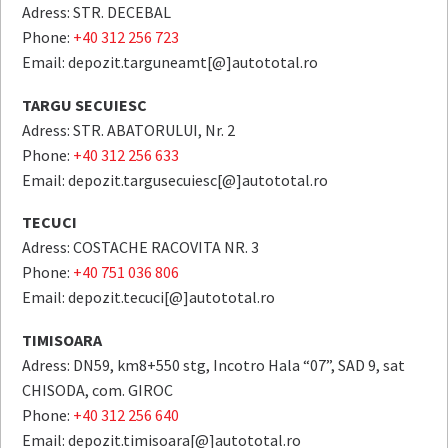
Adress: STR. DECEBAL
Phone:
+40 312 256 723
Email: depozit.targuneamt[@]autototal.ro
TARGU SECUIESC
Adress: STR. ABATORULUI, Nr. 2
Phone:
+40 312 256 633
Email: depozit.targusecuiesc[@]autototal.ro
TECUCI
Adress: COSTACHE RACOVITA NR. 3
Phone:
+40 751 036 806
Email: depozit.tecuci[@]autototal.ro
TIMISOARA
Adress: DN59, km8+550 stg, Incotro Hala “07”, SAD 9, sat
CHISODA, com. GIROC
Phone:
+40 312 256 640
Email: depozit.timisoara[@]autototal.ro