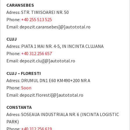
CARANSEBES
Adress: STR. TIMISOAREI NR. 50
Phone:
+40 255 513 525
Email: depozit.caransebes[@]autototal.ro
CLUJ
Adress: PIATA 1 MAI NR. 4-5, IN INCINTA CLUJANA
Phone:
+40 312 256 657
Email: depozit.cluj[@]autototal.ro
CLUJ – FLORESTI
Adress: DRUMUL DN1 E60 KM490+200 NR A
Phone:
Soon
Email: depozit.floresti[@]autototal.ro
CONSTANTA
Adress: SOSEAUA INDUSTRIALA NR. 6 (INCINTA LOGISTIC
PARK)
Phone:
+40 312 256 619