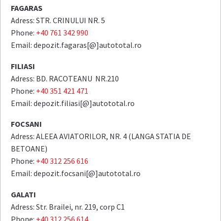
FAGARAS
Adress: STR. CRINULUI NR. 5
Phone:
+40 761 342 990
Email: depozit.fagaras[@]autototal.ro
FILIASI
Adress: BD. RACOTEANU NR.210
Phone:
+40 351 421 471
Email: depozit.filiasi[@]autototal.ro
FOCSANI
Adress: ALEEA AVIATORILOR, NR. 4 (LANGA STATIA DE
BETOANE)
Phone:
+40 312 256 616
Email: depozit.focsani[@]autototal.ro
GALATI
Adress: Str. Brailei, nr. 219, corp C1
Phone:
+40 312 256 614