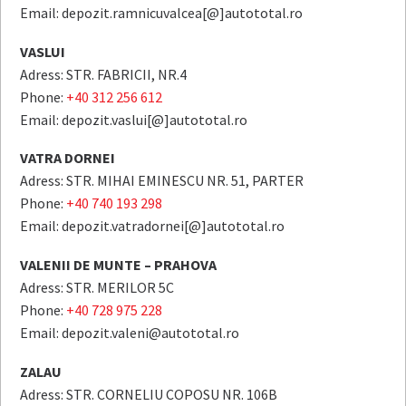
Email: depozit.ramnicuvalcea[@]autototal.ro
VASLUI
Adress: STR. FABRICII, NR.4
Phone:
+40 312 256 612
Email: depozit.vaslui[@]autototal.ro
VATRA DORNEI
Adress: STR. MIHAI EMINESCU NR. 51, PARTER
Phone:
+40 740 193 298
Email: depozit.vatradornei[@]autototal.ro
VALENII DE MUNTE – PRAHOVA
Adress: STR. MERILOR 5C
Phone:
+40 728 975 228
Email: depozit.valeni@autototal.ro
ZALAU
Adress: STR. CORNELIU COPOSU NR. 106B