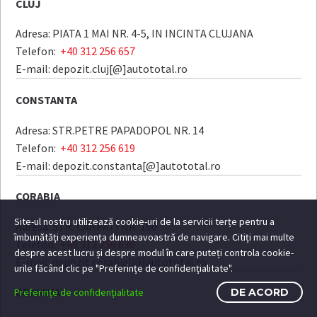
CLUJ
Adresa: PIATA 1 MAI NR. 4-5, IN INCINTA CLUJANA
Telefon:
+40 312 256 657
E-mail: depozit.cluj[@]autototal.ro
CONSTANTA
Adresa: STR.PETRE PAPADOPOL NR. 14
Telefon:
+40 312 256 619
E-mail: depozit.constanta[@]autototal.ro
CORABIA
Site-ul nostru utilizează cookie-uri de la servicii terțe pentru a
Adresa: STR. CARPATI NR. 100
îmbunătăți experiența dumneavoastră de navigare. Citiți mai multe
Telefon:
+40 312 256 630
despre acest lucru și despre modul în care puteți controla cookie-
E-mail: depozit.corabia[@]autototal.ro
urile făcând clic pe "Preferințe de confidențialitate".
CRAIOVA
Preferințe de confidențialitate
DE ACORD