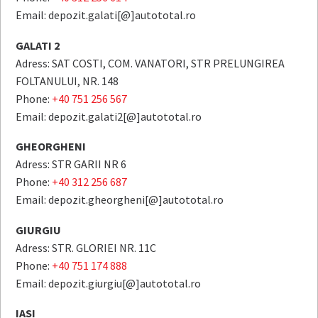
Email: depozit.galati[@]autototal.ro
GALATI 2
Adress: SAT COSTI, COM. VANATORI, STR PRELUNGIREA
FOLTANULUI, NR. 148
Phone:
+40 751 256 567
Email: depozit.galati2[@]autototal.ro
GHEORGHENI
Adress: STR GARII NR 6
Phone:
+40 312 256 687
Email: depozit.gheorgheni[@]autototal.ro
GIURGIU
Adress: STR. GLORIEI NR. 11C
Phone:
+40 751 174 888
Email: depozit.giurgiu[@]autototal.ro
IASI