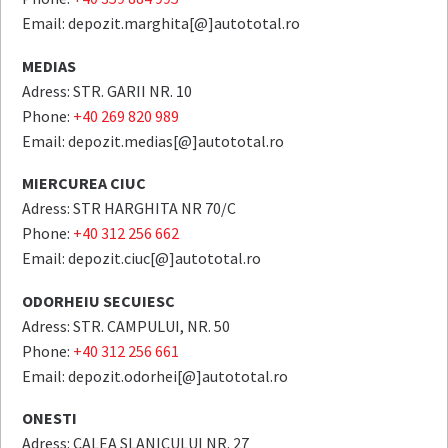
Email: depozit.marghita[@]autototal.ro
MEDIAS
Adress: STR. GARII NR. 10
Phone:
+40 269 820 989
Email: depozit.medias[@]autototal.ro
MIERCUREA CIUC
Adress: STR HARGHITA NR 70/C
Phone:
+40 312 256 662
Email: depozit.ciuc[@]autototal.ro
ODORHEIU SECUIESC
Adress: STR. CAMPULUI, NR. 50
Phone:
+40 312 256 661
Email: depozit.odorhei[@]autototal.ro
ONESTI
Adress: CALEA SLANICULUI NR. 27