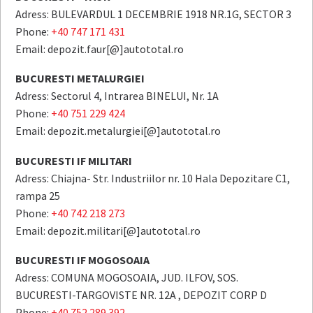
Adress: BULEVARDUL 1 DECEMBRIE 1918 NR.1G, SECTOR 3
Phone:
+40 747 171 431
Email: depozit.faur[@]autototal.ro
BUCURESTI METALURGIEI
Adress: Sectorul 4, Intrarea BINELUI, Nr. 1A
Phone:
+40 751 229 424
Email: depozit.metalurgiei[@]autototal.ro
BUCURESTI IF MILITARI
Adress: Chiajna- Str. Industriilor nr. 10 Hala Depozitare C1,
rampa 25
Phone:
+40 742 218 273
Email: depozit.militari[@]autototal.ro
BUCURESTI IF MOGOSOAIA
Adress: COMUNA MOGOSOAIA, JUD. ILFOV, SOS.
BUCURESTI-TARGOVISTE NR. 12A , DEPOZIT CORP D
Phone:
+40 752 289 392