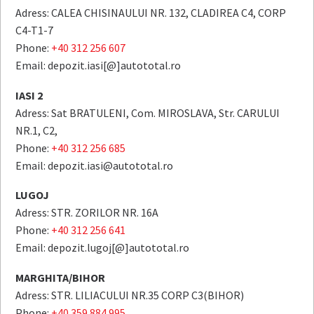
Adress: CALEA CHISINAULUI NR. 132, CLADIREA C4, CORP
C4-T1-7
Phone:
+40 312 256 607
Email: depozit.iasi[@]autototal.ro
IASI 2
Adress: Sat BRATULENI, Com. MIROSLAVA, Str. CARULUI
NR.1, C2,
Phone:
+40 312 256 685
Email: depozit.iasi@autototal.ro
LUGOJ
Adress: STR. ZORILOR NR. 16A
Phone:
+40 312 256 641
Email: depozit.lugoj[@]autototal.ro
MARGHITA/BIHOR
Adress: STR. LILIACULUI NR.35 CORP C3(BIHOR)
Phone:
+40 359 884 995