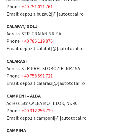
Phone:
+40 751 021 761
Email: depozit.buzau2[@]autototal.ro
CALAFAT/ DOLJ
Adress: STR. TRAIAN NR. 9A
Phone:
+40 786 119 876
Email: depozit.calafat[@]autototal.ro
CALARASI
Adress: STR.PREL.SLOBOZIEI NR.15A
Phone:
+40 758 591 721
Email: depozit.calarasi[@]autototal.ro
CAMPENI – ALBA
Adress: Str. CALEA MOTIILOR, Nr. 40
Phone:
+40 312 256 720
Email: depozit.campeni[@]autototal.ro
CAMPINA