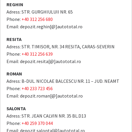
REGHIN
Adress: STR. GURGHIULUII NR. 65
Phone:
+40 312 256 680
Email: depozit.reghin[@]autototal.ro
RESITA
Adress: STR. TIMISOR, NR. 34 RESITA, CARAS-SEVERIN
Phone:
+40 312 256 639
Email: depozit.resita[@]autototal.ro
ROMAN
Adress: B-DUL. NICOLAE BALCESCU NR. 11 – JUD. NEAMT
Phone:
+40 233 723 456
Email: depozit.roman[@]autototal.ro
SALONTA
Adress: STR. JEAN CALVIN NR. 35 BL.D13
Phone:
+40 259 370 044
Email: depozit.salonta[@]autototal.ro