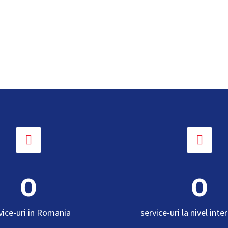




0
0
vice-uri in Romania
service-uri la nivel inte