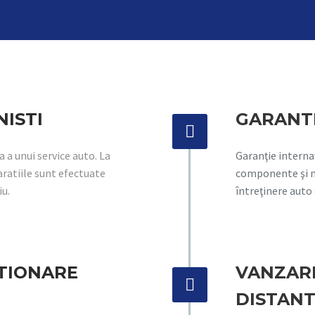
NISTI
GARANT


 a unui service auto. La
Garanţie internaţ
paratiile sunt efectuate
componente şi m
iu.
întreţinere auto
TIONARE
VANZAR


DISTAN