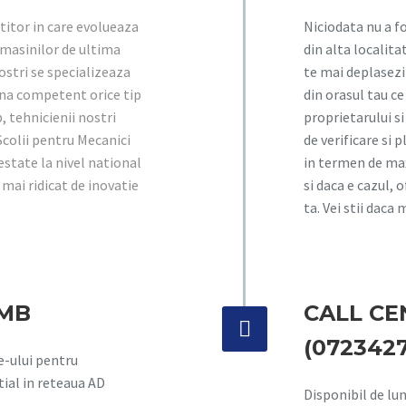
titor in care evolueaza
Niciodata nu a 
 masinilor de ultima
din alta localita
ostri se specializeaza
te mai deplasezi!
na competent orice tip
din orasul tau ce
, tehnicienii nostri
proprietarului s
Scolii pentru Mecanici
de verificare si 
state la nivel national
in termen de maxi
 mai ridicat de inovatie
si daca e cazul, 
ta. Vei stii daca
IMB
CALL C


(072342
ce-ului pentru
tial in reteaua AD
Disponibil de luni