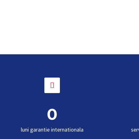


0
luni garantie internationala
ser