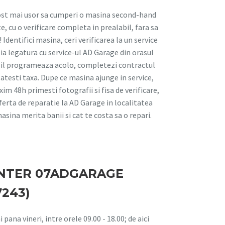
fost mai usor sa cumperi o masina second-hand
te, cu o verificare completa in prealabil, fara sa
 Identifici masina, ceri verificarea la un service
 ia legatura cu service-ul AD Garage din orasul
i il programeaza acolo, completezi contractul
platesti taxa. Dupe ce masina ajunge in service,
m 48h primesti fotografii si fisa de verificare,
oferta de reparatie la AD Garage in localitatea
 masina merita banii si cat te costa sa o repari.
ENTER 07ADGARAGE
7243)
 pana vineri, intre orele 09.00 - 18.00; de aici