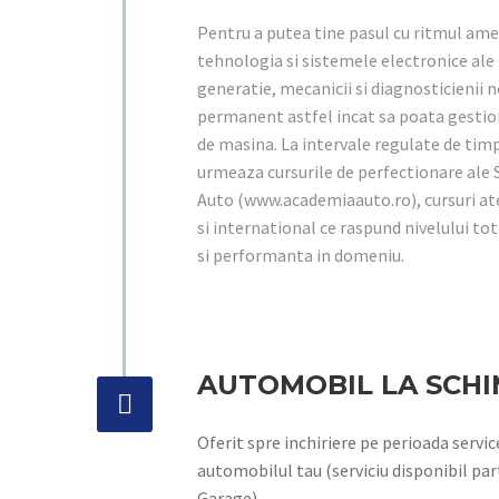
Pentru a putea tine pasul cu ritmul ame
tehnologia si sistemele electronice ale
generatie, mecanicii si diagnosticienii n
permanent astfel incat sa poata gestio
de masina. La intervale regulate de timp
urmeaza cursurile de perfectionare ale 
Auto (www.academiaauto.ro), cursuri ate
si international ce raspund nivelului tot
si performanta in domeniu.
AUTOMOBIL LA SCH


Oferit spre inchiriere pe perioada servi
automobilul tau (serviciu disponibil par
Garage).