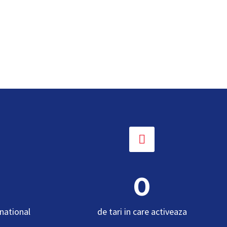


0
rnational
de tari in care activeaza