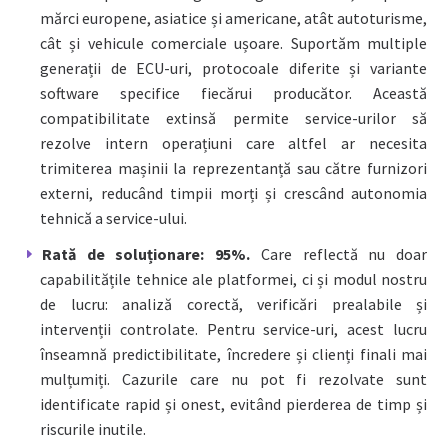
mărci europene, asiatice și americane, atât autoturisme,
cât și vehicule comerciale ușoare. Suportăm multiple
generații de ECU-uri, protocoale diferite și variante
software specifice fiecărui producător. Această
compatibilitate extinsă permite service-urilor să
rezolve intern operațiuni care altfel ar necesita
trimiterea mașinii la reprezentanță sau către furnizori
externi, reducând timpii morți și crescând autonomia
tehnică a service-ului.
Rată de soluționare: 95%.
Care reflectă nu doar
capabilitățile tehnice ale platformei, ci și modul nostru
de lucru: analiză corectă, verificări prealabile și
intervenții controlate. Pentru service-uri, acest lucru
înseamnă predictibilitate, încredere și clienți finali mai
mulțumiți. Cazurile care nu pot fi rezolvate sunt
identificate rapid și onest, evitând pierderea de timp și
riscurile inutile.