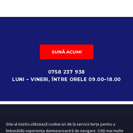
SUNĂ ACUM!
0758 237 938
LUNI – VINERI, ÎNTRE ORELE 09.00–18.00
© Copyright 2026. AD Auto Total All Rights Reserved
Site-ul nostru utilizează cookie-uri de la servicii terțe pentru a
îmbunătăți experiența dumneavoastră de navigare. Citiți mai multe