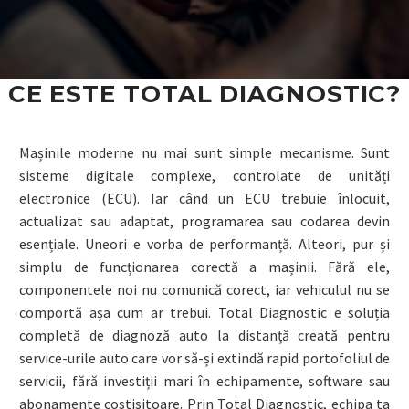
CE ESTE TOTAL DIAGNOSTIC?
Mașinile moderne nu mai sunt simple mecanisme. Sunt
sisteme digitale complexe, controlate de unități
electronice (ECU). Iar când un ECU trebuie înlocuit,
actualizat sau adaptat, programarea sau codarea devin
esențiale. Uneori e vorba de performanță. Alteori, pur și
simplu de funcționarea corectă a mașinii. Fără ele,
componentele noi nu comunică corect, iar vehiculul nu se
comportă așa cum ar trebui. Total Diagnostic e soluția
completă de diagnoză auto la distanță creată pentru
service-urile auto care vor să-și extindă rapid portofoliul de
servicii, fără investiții mari în echipamente, software sau
abonamente costisitoare. Prin Total Diagnostic, echipa ta