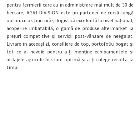
pentru fermierii care au în administrare mai mult de 30 de
hectare, AGRI DIVISION este un partener de cursă lungă
optim: cu o structură și logistică excelentă la nivel național,
acoperire imbatabilă, o gamă de produse aftermarket la
prețuri competitive și servicii post-vânzare de neegalat.
Livrare în aceeași zi, consiliere de top, portofoliu bogat și
tot ce ai nevoie pentru a-ți menține echipamentele și
utilajele agricole în stare optimă și a-ți culege recolta la
timp!
TOATE PRODUSELE
NOASTRE SUNT CERTIFICATE
ŞI ÎNDEPLINESC CERINŢELE