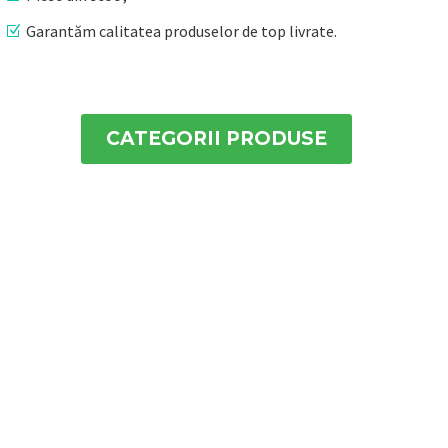
Garantăm calitatea produselor de top livrate.
CATEGORII PRODUSE
FERMIERII ȘI SERVICE-URILE
DEDICATE SE POT BAZA PE
AGRI DIVISION!