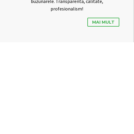
buzunarele. Transparenta, calitate,
profesionalism!
MAI MULT
SCOALA PENTRU MECANICI AUTO
Transforma-ti mecanicul in super-profesionist cu
ajutorul cursurilor Academiei Auto! Cursurile de
calificare sunt recunoscute pe plan national si
international, iar formarea pune accent pe partea
practica.
MAI MULT