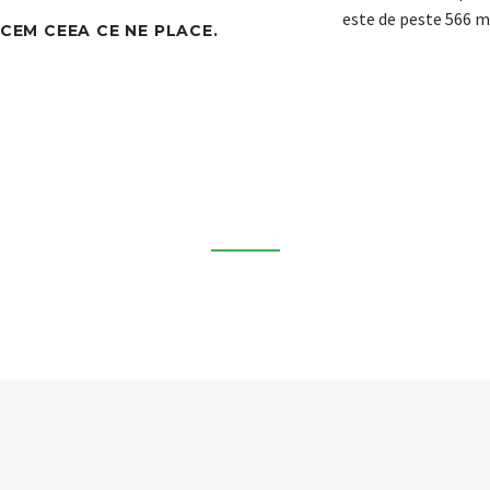
este de peste 566 mi
CEM CEEA CE NE PLACE.
BRANDS & BUSINESS
TI MAI MULTE DESPRE BRAND-URILE CE NE REPRE