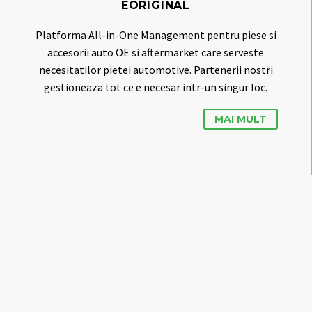
EORIGINAL
Platforma All-in-One Management pentru piese si
accesorii auto OE si aftermarket care serveste
necesitatilor pietei automotive. Partenerii nostri
gestioneaza tot ce e necesar intr-un singur loc.
MAI MULT
TOTAL TURBO
Este departamentul AD Auto Total care se ocupa cu
reabilitarea turbocompresoarelor, folosind tehnici