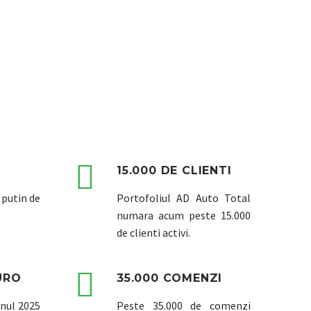
ITAL 100% ROMANESC.
E BATE PENTRU PERFORMANTA.


15.000 DE CLIENTI
i putin de
Portofoliul AD Auto Total
numara acum peste 15.000
de clienti activi.


URO
35.000 COMENZI
anul 2025
Peste 35.000 de comenzi