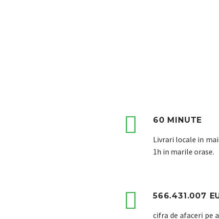
CAP
O INIMA CAR


60 MINUTE
Livrari locale in ma
1h in marile orase.


566.431.007 E
cifra de afaceri pe 