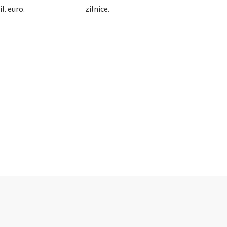
l. euro.
zilnice.
ZINTA