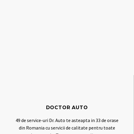
SERVICE TOTAL
Service Total ofera o gama ampla de echipamente
si scule pentru service-urile auto, dar si servicii de
inchiriere scule, service echipamente si proiectare
3D.
MAI MULT
DOCTOR AUTO
49 de service-uri Dr. Auto te asteapta in 33 de orase
din Romania cu servicii de calitate pentru toate