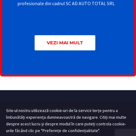
profesionale din cadrul SC AD AUTO TOTAL SRL
VEZI MAI MULT
© Copyright 2026. AD Auto Total All Rights Reserved
Site-ul nostru utilizează cookie-uri de la servicii terțe pentru a
îmbunătăți experiența dumneavoastră de navigare. Citiți mai multe
Depozite
Contact
Politica de cookie-uri
despre acest lucru și despre modul în care puteți controla cookie-
urile făcând clic pe "Preferințe de confidențialitate".
Politica de confidentialitate