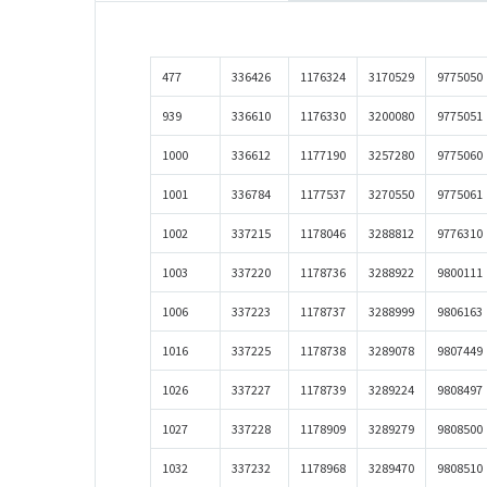
477
336426
1176324
3170529
9775050
939
336610
1176330
3200080
9775051
1000
336612
1177190
3257280
9775060
1001
336784
1177537
3270550
9775061
1002
337215
1178046
3288812
9776310
1003
337220
1178736
3288922
9800111
1006
337223
1178737
3288999
9806163
1016
337225
1178738
3289078
9807449
1026
337227
1178739
3289224
9808497
1027
337228
1178909
3289279
9808500
1032
337232
1178968
3289470
9808510