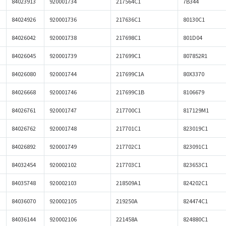
84023913
920001734
217564C1
7B344
84024926
920001736
217636C1
80130C1
84026042
920001738
217698C1
801D04
84026045
920001739
217699C1
807852R1
84026080
920001744
217699C1A
80X3370
84026668
920001746
217699C1B
8106679
84026761
920001747
217700C1
817129M1
84026762
920001748
217701C1
823019C1
84026892
920001749
217702C1
823091C1
84032454
920002102
217703C1
823653C1
84035748
920002103
218509A1
824202C1
84036070
920002105
219250A
824474C1
84036144
920002106
221458A
824880C1