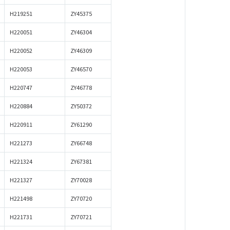
H219251
ZY45375
H220051
ZY46304
H220052
ZY46309
H220053
ZY46570
H220747
ZY46778
H220884
ZY50372
H220911
ZY61290
H221273
ZY66748
H221324
ZY67381
H221327
ZY70028
H221498
ZY70720
H221731
ZY70721