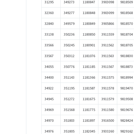
31295
349273
1180847
3903098
9818509
32360
349277
1180848
3903099
9818568
32840
349579
1180849
3905866
9818570
33138
350236
1180850
3911559
9818704
33566
350245
1180901
3911562
9818705
33567
350312
1181076
3911563
9818830
34055
350776
1181185
3911567
9818873
34400
351143
1181366
3911575
9818994
34922
351195
1181587
3911578
9819470
34945
351272
1181675
3911579
9819508
34969
351568
1181775
3911580
9819676
34970
351803
1181897
3916500
9828424
34976
351805
1182045
3933260
9829162