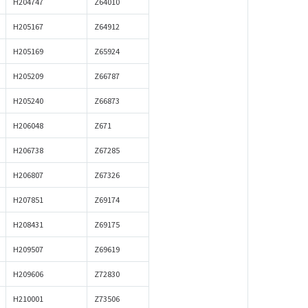
H204747
Z64010
H205167
Z64912
H205169
Z65924
H205209
Z66787
H205240
Z66873
H206048
Z671
H206738
Z67285
H206807
Z67326
H207851
Z69174
H208431
Z69175
H209507
Z69619
H209606
Z72830
H210001
Z73506