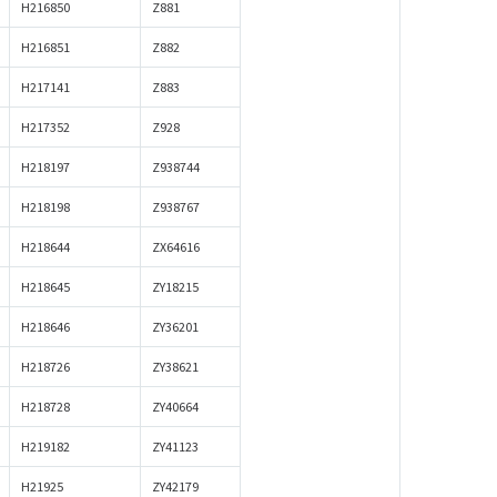
H216850
Z881
H216851
Z882
H217141
Z883
H217352
Z928
H218197
Z938744
H218198
Z938767
H218644
ZX64616
H218645
ZY18215
H218646
ZY36201
H218726
ZY38621
H218728
ZY40664
H219182
ZY41123
H21925
ZY42179