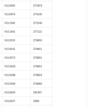
H210003
Z73879
H210476
Z75245
H211581
Z75246
H211601
Z77222
H213353
Z78830
H214241
Z78831
H214375
Z78832
H215028
Z78833
H215388
Z78834
H215389
Z78860
H216026
Z81937
H216027
Z880