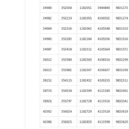
34980
352038
1182051
3944840
9831173
34982
352219
1182055
4100552
9831174
34984
352336
1182063
4105548
9831515
34985
353283
1182184
4105556
9831516
34987
353418
1182312
4105564
9831571
36012
353584
1182360
4106516
9832299
36013
353882
1182367
4106637
9832309
38151
354115
1182432
4109135
9832311
38735
354338
1182599
4113180
9832601
38926
355797
1182728
4113516
9833541
42002
356024
1182729
4113518
9833619
42086
356025
1182830
4113598
9833620