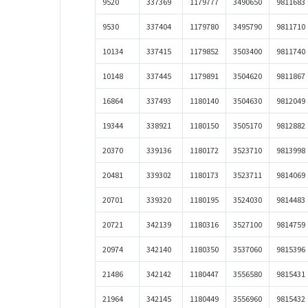
9520
337369
1179777
3490650
9811683
9530
337404
1179780
3495790
9811710
10134
337415
1179852
3503400
9811740
10148
337445
1179891
3504620
9811867
16864
337493
1180140
3504630
9812049
19344
338921
1180150
3505170
9812882
20370
339136
1180172
3523710
9813998
20481
339302
1180173
3523711
9814069
20701
339320
1180195
3524030
9814483
20721
342139
1180316
3527100
9814759
20974
342140
1180350
3537060
9815396
21486
342142
1180447
3556580
9815431
21964
342145
1180449
3556960
9815432