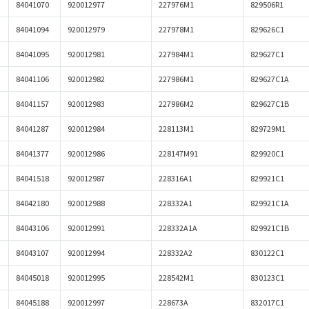
84041070
920012977
227976M1
829506R1
84041094
920012979
227978M1
829626C1
84041095
920012981
227984M1
829627C1
84041106
920012982
227986M1
829627C1A
84041157
920012983
227986M2
829627C1B
84041287
920012984
228113M1
829729M1
84041377
920012986
228147M91
829920C1
84041518
920012987
228316A1
829921C1
84042180
920012988
228332A1
829921C1A
84043106
920012991
228332A1A
829921C1B
84043107
920012994
228332A2
830122C1
84045018
920012995
228542M1
830123C1
84045188
920012997
228673A
832017C1