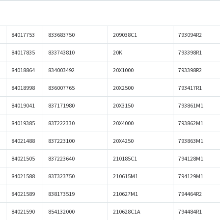
84017753
833683750
209038C1
793094R2
84017835
833743810
20K
793398R1
84018864
834003492
20X1000
793398R2
84018998
836007765
20X2500
793417R1
84019041
837171980
20X3150
793861M1
84019385
837222330
20X4000
793862M1
84021488
837223100
20X4250
793863M1
84021505
837223640
210185C1
794128M1
84021588
837323750
210615M1
794129M1
84021589
838173519
210627M1
794464R2
84021590
854132000
210628C1A
794484R1