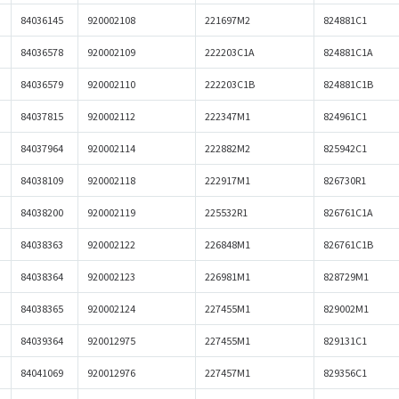
84036145
920002108
221697M2
824881C1
84036578
920002109
222203C1A
824881C1A
84036579
920002110
222203C1B
824881C1B
84037815
920002112
222347M1
824961C1
84037964
920002114
222882M2
825942C1
84038109
920002118
222917M1
826730R1
84038200
920002119
225532R1
826761C1A
84038363
920002122
226848M1
826761C1B
84038364
920002123
226981M1
828729M1
84038365
920002124
227455M1
829002M1
84039364
920012975
227455М1
829131C1
84041069
920012976
227457M1
829356C1