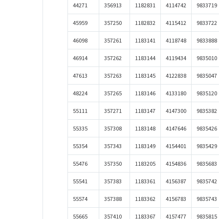
44271
356913
1182831
4114742
9833719
45959
357250
1182832
4115412
9833722
46098
357261
1183141
4118748
9833888
46914
357262
1183144
4119434
9835010
47613
357263
1183145
4122838
9835047
48224
357265
1183146
4133180
9835120
55111
357271
1183147
4147300
9835382
55335
357308
1183148
4147646
9835426
55354
357343
1183149
4154401
9835429
55476
357350
1183205
4154836
9835683
55541
357383
1183361
4156387
9835742
55574
357388
1183362
4156783
9835743
55665
357410
1183367
4157477
9835815