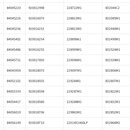
84045220
920012998
228722M1
832044C2
84045226
920016070
228813M1
832085M1
84045256
920016253
228813M3
832446M1
84045402
920016254
228898A1
832490M1
84045486
920016255
228999M1
832526M1
84045751
920017850
229096M1
832538M1
84045959
920018070
229097M1
832806M1
84052102
920018555
229284R1
832807M1
84053330
920018558
229287M1
832822M1
84054417
920018580
229288M2
832832M1
84056019
920018706
229863M1
832852M1
84056149
920018710
22X14X1460LP
832866M2