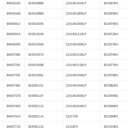
84056150
920018888
22X14X1630LP
832867M1
84056168
920018889
22X14X1800LP
832869M1
84056913
920019295
22X14X2000LP
832870M1
84056914
920019296
22X14X2120LP
832872M1
84056995
920019549
22X14X3000LP
832873M1
84057085
920019570
22X14X3100LP
832876M1
84057392
920019588
22X14X3150LP
832877M1
84057393
920019592
22X14X3300LP
832878M1
84057482
920092101
22X14X3450LP
832882M1
84057578
920092107
22X14X3600LP
832895M2
84057609
920092113
22X14X4100LP
832896M1
84057610
920092114
22X1700
832906M1
84057710
920092116
22X1870
832910M1