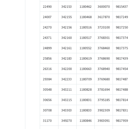
22490
342153
1180462
3600070
9815437
24007
342155
1180468
3617870
9817249
24270
342156
1180516
3720100
9817250
24371
342160
1180517
3768301
9817374
24899
342161
1180552
3768460
9817375
25856
342183
1180619
3768690
9817439
26316
342200
1180663
3768940
9817454
29384
342233
1180709
3769680
9817487
30548
343211
1180828
3781694
9817488
30656
343215
1180831
3795185
9817814
30708
343303
1180833
3902309
9817831
31170
349270
1180846
3903091
9817959