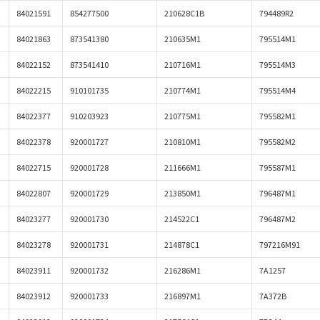
84021591
854277500
210628C1B
794489R2
84021863
873541380
210635M1
795514M1
84022152
873541410
210716M1
795514M3
84022215
910101735
210774M1
795514M4
84022377
910203923
210775M1
795582M1
84022378
920001727
210810M1
795582M2
84022715
920001728
211666M1
795587M1
84022807
920001729
213850M1
796487M1
84023277
920001730
214522C1
796487M2
84023278
920001731
214878C1
797216M91
84023911
920001732
216286M1
7A1257
84023912
920001733
216897M1
7A372B