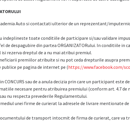
GATORULUI
Academia Auto si contactati ulterior de un reprezentant/imputerni
 nu indeplineste toate conditiile de participare si/sau validare imp
n fel de despagubire din partea ORGANIZATORului. In conditiile in c
i rezerva dreptul de a nu mai atribui premiul.
eficiarii premiilor atribuite si nu pot ceda drepturile asupra prem
publice pe pagina de internet pe (
https://www.facebook.com/sco
in CONCURS sau de a anula decizia prin care un participant este de
atiile necesare pentru atribuirea premiului (conform art. 4.7 de ma
sau nu respecta prevederile Regulamentului.
ermediul unei firme de curierat la adresele de livrare mentionate de
 documentului de transport intocmit de firma de curierat, care va 