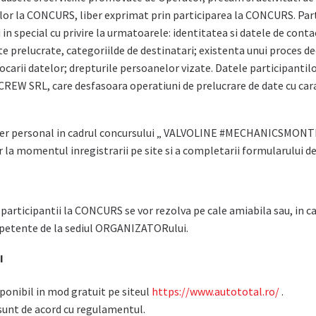
lor la CONCURS, liber exprimat prin participarea la CONCURS. Part
i in special cu privire la urmatoarele: identitatea si datele de conta
te prelucrate, categoriilde de destinatari; existenta unui proces d
ocarii datelor; drepturile persoanelor vizate. Datele participantilo
REW SRL, care desfasoara operatiuni de prelucrare de date cu car
acter personal in cadrul concursului „ VALVOLINE #MECHANICSMONT
 la momentul inregistrarii pe site si a completarii formularului de
rticipantii la CONCURS se vor rezolva pe cale amiabila sau, in cazul 
petente de la sediul ORGANIZATORului.
I
ponibil in mod gratuit pe siteul
https://www.autototal.ro/
.
 sunt de acord cu regulamentul.