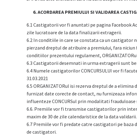
6. ACORDAREA PREMIULUI SI VALIDAREA CASTI
6.1 Castigatorii vor fi anuntati pe pagina Facebook 
zile lucratoare de la data finalizarii extragerii.
6.2 In conditiile in care se constata ca un castigator
pierzand dreptul de atribuire a premiului, fara niciu
conditiilor prezentului regulament, ORGANIZATORul is
6.3 Castigatorii desemnati in urma extragerii sunt ben
6.4 Numele castigatorilor CONCURSULUI vor fi facute 
31.03.2021
6.5 ORGANIZATORul isi rezerva dreptul de a elimina d
furnizat date corecte de contact, nu furnizeaza inform
influenteze CONCURSul prin modalitati frauduloase 
6.6. Premiile vor fi transmise castigatorilor prin int
maxim de 30 de zile calendaristice de la data validarii.
6.7 Premiile vor fi predate catre castigatori pe baza
de castigatori.