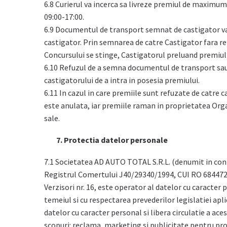
6.8 Curierul va incerca sa livreze premiul de maximum 2 
09:00-17:00.
6.9 Documentul de transport semnat de castigator va 
castigator. Prin semnarea de catre Castigator fara re
Concursului se stinge, Castigatorul preluand premiul 
6.10 Refuzul de a semna documentul de transport sau 
castigatorului de a intra in posesia premiului.
6.11 In cazul in care premiile sunt refuzate de catre c
este anulata, iar premiile raman in proprietatea Orga
sale.
7. Protectia datelor personale
7.1 Societatea AD AUTO TOTAL S.R.L. (denumit in continua
Registrul Comertului J40/29340/1994, CUI RO 6844726, c
Verzisori nr. 16, este operator al datelor cu caracter
temeiul si cu respectarea prevederilor legislatiei apl
datelor cu caracter personal si libera circulatie a a
scopuri: reclama, marketing si publicitate pentru pro