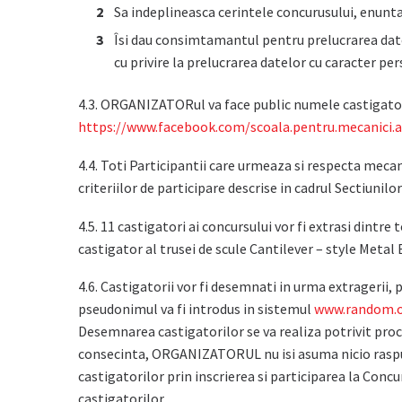
Sa indeplineasca cerintele concurusului, enunta
Îsi dau consimtamantul pentru prelucrarea date
cu privire la prelucrarea datelor cu caracter per
4.3. ORGANIZATORul va face public numele castigatori
https://www.facebook.com/scoala.pentru.mecanici.
4.4. Toti Participantii care urmeaza si respecta mecan
criteriilor de participare descrise in cadrul Sectiunil
4.5. 11 castigatori ai concursului vor fi extrasi di
castigator al trusei de scule Cantilever – style Metal
4.6. Castigatorii vor fi desemnati in urma extragerii, p
pseudonimul va fi introdus in sistemul
www.random.
Desemnarea castigatorilor se va realiza potrivit proc
consecinta, ORGANIZATORUL nu isi asuma nicio raspu
castigatorilor prin inscrierea si participarea la Con
castigatorilor.