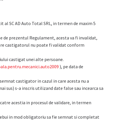
cit al SC AD Auto Total SRL, in termen de maxim 5
use de prezentul Regulament, acesta va fi invalidat,
are castigatorul nu poate fi validat conform
iului castigat unei alte persoane.
ala.pentru.mecanici.auto2009
), pe data de
semnat castigator in cazul in care acesta nu a
i sus) s-a inscris utilizand date false sau incearca sa
 catre acestia in procesul de validare, in termen
trebui in mod obligatoriu sa fie semnat si completat