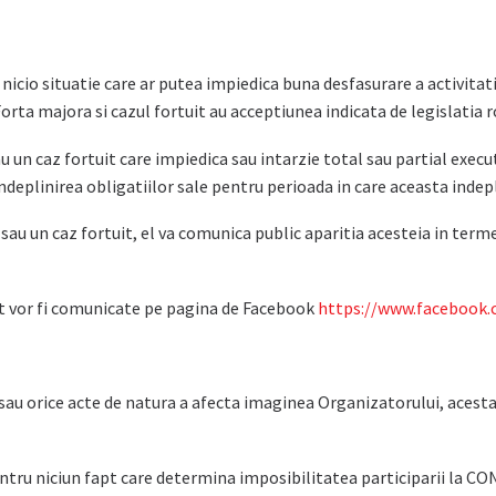
icio situatie care ar putea impiedica buna desfasurare a activita
rta majora si cazul fortuit au acceptiunea indicata de legislatia r
sau un caz fortuit care impiedica sau intarzie total sau partial ex
deplinirea obligatiilor sale pentru perioada in care aceasta indepli
au un caz fortuit, el va comunica public aparitia acesteia in termen
uit vor fi comunicate pe pagina de Facebook
https://www.facebook.
 sau orice acte de natura a afecta imaginea Organizatorului, acesta
tru niciun fapt care determina imposibilitatea participarii la CON