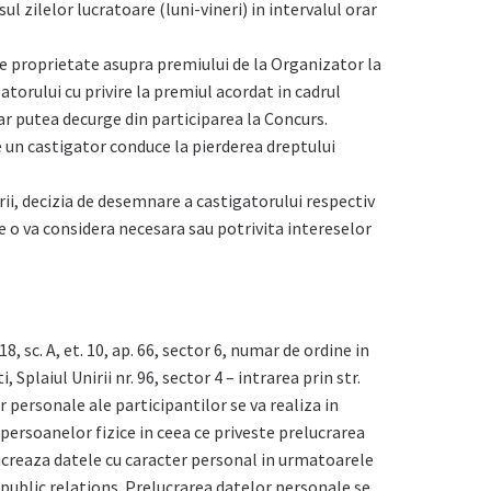
ul zilelor lucratoare (luni-vineri) in intervalul orar
e proprietate asupra premiului de la Organizator la
torului cu privire la premiul acordat in cadrul
ar putea decurge din participarea la Concurs.
 un castigator conduce la pierderea dreptului
arii, decizia de desemnare a castigatorului respectiv
e o va considera necesara sau potrivita intereselor
, sc. A, et. 10, ap. 66, sector 6, numar de ordine in
laiul Unirii nr. 96, sector 4 – intrarea prin str.
 personale ale participantilor se va realiza in
 persoanelor fizice in ceea ce priveste prelucrarea
lucreaza datele cu caracter personal in urmatoarele
 public relations. Prelucrarea datelor personale se