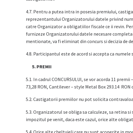
4.7. Pentru a putea intra in posesia premiului, casti
reprezentantului Organizatorului datele privind nume
catre Organizator a obligatiilor fiscale ce ii revin. P
furnizeze Organizatorului datele necesare completarii 
mentionate, va fi eliminat din concurs si decizia de 
4.8. Participantul este de acord si accepta ca numele 
5. PREMII
5.1. In cadrul CONCURSULUI, se vor acorda 11 premii –
73,28 RON, Cantilever – style Metal Box 293.14 RON cu
5.2. Castigatorii premiilor nu pot solicita contravaloa
5.3. Organizatorul se obliga sa calculeze, sa retina s
impozitul pe venit, daca este cazul, orice alte obligati
5.4. Orice alte cheltuieli care nu sunt acoperite in m