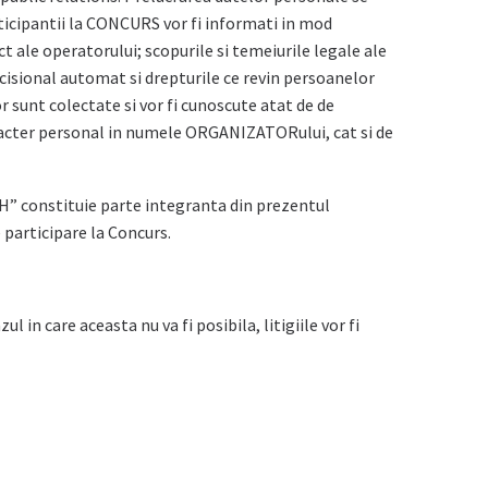
icipantii la CONCURS vor fi informati in mod
ct ale operatorului; scopurile si temeiurile legale ale
ecisional automat si drepturile ce revin persoanelor
r sunt colectate si vor fi cunoscute atat de de
acter personal in numele ORGANIZATORului, cat si de
H” constituie parte integranta din prezentul
 participare la Concurs.
in care aceasta nu va fi posibila, litigiile vor fi