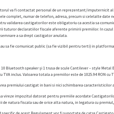
gatorul va fi contactat personal de un reprezentant/imputernicit al
le complet, numar de telefon, adresa, precum si celelalte date ne
entru validarea castigatorilor este obligatoriu ca acestia sa comuni
tuturor declaratiilor fiscale aferente primirii premiilor. In cazul 
desemnare a sa drept castigator anulata.
sau sa fie comunicat public (sa fie vizibil pentru terti) in platfo
 10 Bluetooth speaker și 1 trusa de scule Cantilever – style Metal
 TVA inclus. Valoarea totala a premiilor este de 1025.94 RON cu T
rea premiului castigat in bani si nici schimbarea caracteristicilor 
i sa vireze impozitul datorat pentru premiile acordate Castigatorilo
i de natura fiscala sau de orice alta natura, in legatura cu premiul, 
od specific de acest Regulament vor fi suportate de catre Castigator