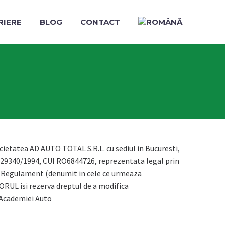
RIERE
BLOG
CONTACT
tea AD AUTO TOTAL S.R.L. cu sediul in Bucuresti,
. J40/29340/1994, CUI RO6844726, reprezentata legal prin
i Regulament (denumit in cele ce urmeaza
RUL isi rezerva dreptul de a modifica
a Academiei Auto