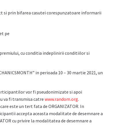
 si prin bifarea casutei corespunzatoare informarii
et pe
miului, cu conditia indeplinirii conditiilor si
 #MECHANICSMONTH” in perioada 10 – 30 martie 2021, un
rticipantilor vor fi pseudonimizate si apoi
nu va fi transmisa catre
www.random.org
.
, care este un tert fata de ORGANIZATOR. In
icipantii accepta aceasta modalitate de desemnare a
NIZATOR cu privire la modalitatea de desemnare a