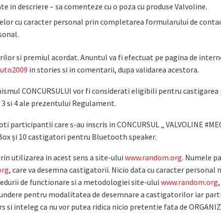
te in descriere – sa comenteze cu o poza cu produse Valvoline.
lor cu caracter personal prin completarea formularului de contact
sonal.
lor si premiul acordat. Anuntul va fi efectuat pe pagina de intern
auto2009
in stories si in comentarii, dupa validarea acestora.
ismul CONCURSULUI vor fi considerati eligibili pentru castigarea pre
or 3 si 4 ale prezentului Regulament.
ntre toti participantii care s-au inscris in CONCURSUL „ VALVOLINE
 Box și 10 castigatori pentru Bluetooth speaker.
rin utilizarea in acest sens a site-ului
www.random.org
. Numele pa
org
, care va desemna castigatorii. Nicio data cu caracter personal 
edurii de functionare si a metodologiei site-ului
www.random.org
ndere pentru modalitatea de desemnare a castigatorilor iar part
curs si inteleg ca nu vor putea ridica nicio pretentie fata de ORGA