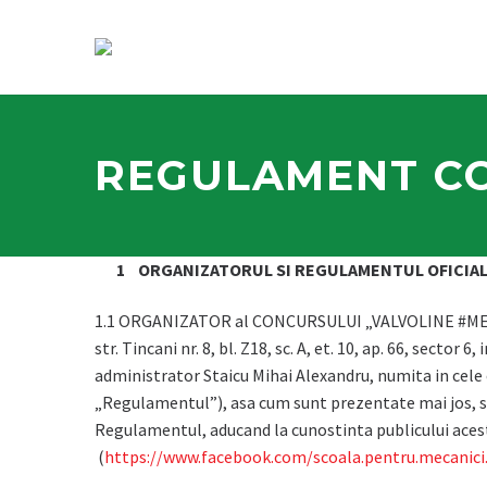
REGULAMENT CO
ORGANIZATORUL SI REGULAMENTUL OFICIAL
1.1 ORGANIZATOR al CONCURSULUI „VALVOLINE #MECH
str. Tincani nr. 8, bl. Z18, sc. A, et. 10, ap. 66, sect
administrator Staicu Mihai Alexandru, numita in ce
„Regulamentul”), asa cum sunt prezentate mai jos, s
Regulamentul, aducand la cunostinta publicului acest
(
https://www.facebook.com/scoala.pentru.mecanici