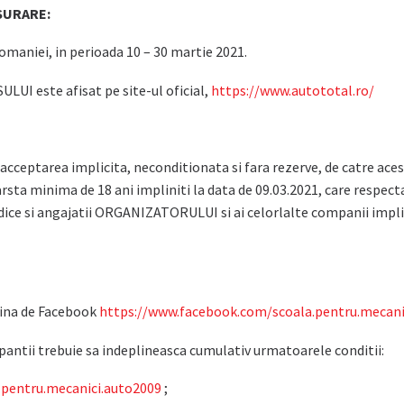
SURARE:
omaniei, in perioada 10 – 30 martie 2021.
UI este afisat pe site-ul oficial,
https://www.autototal.ro/
 acceptarea implicita, neconditionata si fara rezerve, de catre ac
sta minima de 18 ani impliniti la data de 09.03.2021, care respect
idice si angajatii ORGANIZATORULUI si ai celorlalte companii imp
gina de Facebook
https://www.facebook.com/scoala.pentru.mecani
pantii trebuie sa indeplineasca cumulativ urmatoarele conditii:
.pentru.mecanici.auto2009
;