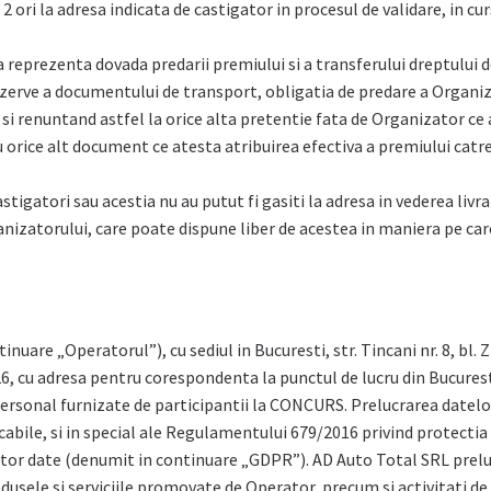
ori la adresa indicata de castigator in procesul de validare, in curs
reprezenta dovada predarii premiului si a transferului dreptului d
zerve a documentului de transport, obligatia de predare a Organiza
si renuntand astfel la orice alta pretentie fata de Organizator ce 
orice alt document ce atesta atribuirea efectiva a premiului catre
astigatori sau acestia nu au putut fi gasiti la adresa in vederea livr
nizatorului, care poate dispune liber de acestea in maniera pe car
re „Operatorul”), cu sediul in Bucuresti, str. Tincani nr. 8, bl. Z18
u adresa pentru corespondenta la punctul de lucru din Bucuresti, Sp
 personal furnizate de participantii la CONCURS. Prelucrarea datelor
icabile, si in special ale Regulamentului 679/2016 privind protectia
cestor date (denumit in continuare „GDPR”). AD Auto Total SRL pre
dusele si serviciile promovate de Operator, precum si activitati de