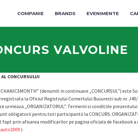
COMPANIE
BRANDS
EVENIMENTE
CA
NCURS VALVOLINE
 AL CONCURSULUI
ANICSMONTH” (denumit in continuare „CONCURSUL”) este Societa
or 6, inregistrata la Oficiul Registrului Comertului Bucuresti sub nr
le ce urmeaza „ORGANIZATORUL”. Termenii si conditiile prezentulu
unt obligatorii pentru toti participantii la CONCURS. ORGANIZATO
 fapt prin afisarea modificarilor pe pagina oficiala de Facebook 
.auto2009
)