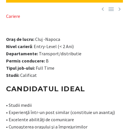



Cariere
Oraș de lucru:
Cluj -Napoca
Nivel carieră
: Entry-Level (< 2 Ani)
Departamente:
Transport/distributie
Permis conducere:
B
Tipul job-ului:
Full Time
Studii:
Calificat
CANDIDATUL IDEAL
• Studii medii
• Experienţă într-un post similar (constituie un avantaj)
• Excelente abilităţi de comunicare
• Cunoaşterea oraşului şi a împrejurimilor