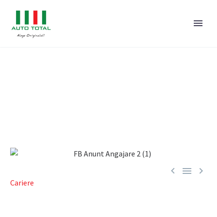
SOFER (DISTRIBUTIE) –
SIBIU
Expiră 2 Aug. 2026



Cariere