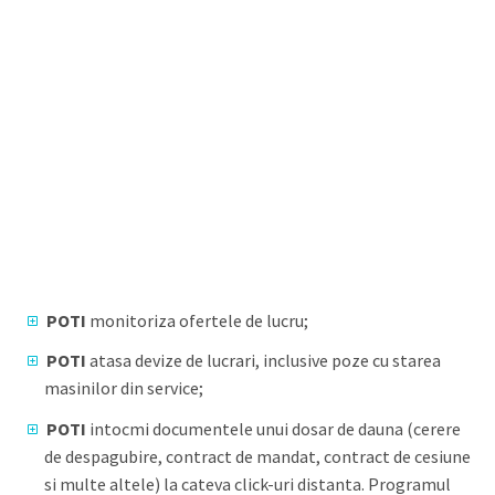
DE CE SA ALEGI TOTAL
MANAGER PRO
ALEGE INFORMAT!
POTI
monitoriza ofertele de lucru;
POTI
atasa devize de lucrari, inclusive poze cu starea
masinilor din service;
POTI
intocmi documentele unui dosar de dauna (cerere
de despagubire, contract de mandat, contract de cesiune
si multe altele) la cateva click-uri distanta. Programul