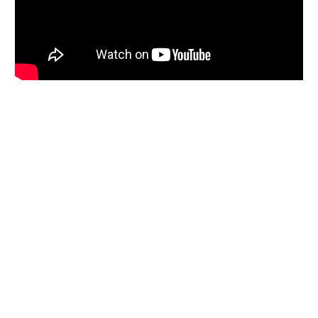
PENTRU DETALII SUPLIMENTARE, NE POTI
CONTACTA LA ADRESA DE MAIL
TOTAL.MANAGER@AUTOTOTAL.RO SAU SA
NE LASI UN MSAJ PRIN FORMULARUL DE
CONTACT DE MAI JOS.