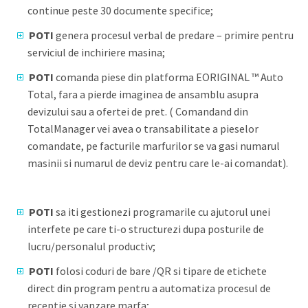
continue peste 30 documente specifice;
POTI
genera procesul verbal de predare – primire pentru
serviciul de inchiriere masina;
POTI
comanda piese din platforma EORIGINAL ™ Auto
Total, fara a pierde imaginea de ansamblu asupra
devizului sau a ofertei de pret. ( Comandand din
TotalManager vei avea o transabilitate a pieselor
comandate, pe facturile marfurilor se va gasi numarul
masinii si numarul de deviz pentru care le-ai comandat).
POTI
sa iti gestionezi programarile cu ajutorul unei
interfete pe care ti-o structurezi dupa posturile de
lucru/personalul productiv;
POTI
folosi coduri de bare /QR si tipare de etichete
direct din program pentru a automatiza procesul de
receptie si vanzare marfa;