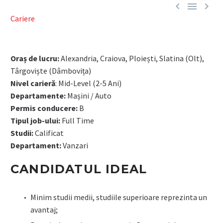



Cariere
Oraș de lucru:
Alexandria, Craiova, Ploiești, Slatina (Olt),
Târgoviște (Dâmbovița)
Nivel carieră
: Mid-Level (2-5 Ani)
Departamente:
Mașini / Auto
Permis conducere:
B
Tipul job-ului:
Full Time
Studii:
Calificat
Departament:
Vanzari
CANDIDATUL IDEAL
Minim studii medii, studiile superioare reprezinta un
avantaj;