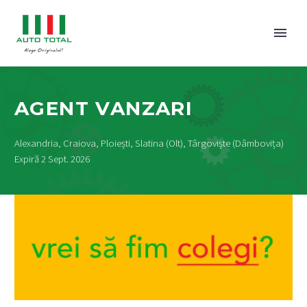
AGENT VANZARI
Alexandria, Craiova, Ploiești, Slatina (Olt), Târgoviște (Dâmbovița)
Expiră 2 Sept. 2026