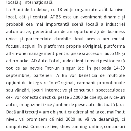
locală și internațională.
La 9 ani de la debut, cu 18 ediții organizate atât la nivel
local, cât și central, ATBS este un eveniment dinamic și
probabil cea mai importantă scenă locală a industriei
automotive, generând an de an oportunități de business
unice și parteneriate durabile. Anul acesta am mutat
focusul acțiunii în platforma proprie eOriginal, platforma
all-in-one management pentru piese si accesorii auto OE și
aftermarket AD Auto Total, unde clienții noștri gestionează
tot ce au nevoie într-un singur loc. În perioada 14-30
septembrie, partenerii ATBS vor beneficia de multiple
opțiuni de integrare în eOriginal, campanii promoționale
sau vânzări, jocuri interactive și concursuri spectaculoase
ce-i vor conecta direct cu peste 32.000 de clienți, service-uri
auto și magazine fizice / online de piese auto din toată țara.
Dacă anii trecuți v-am obișnuit cu adrenalină la cel mai înalt
nivel, vă promitem că nici 2020 nu vă va dezamăgi, ci
dimpotrivă. Concerte live, show tunning online, concursuri