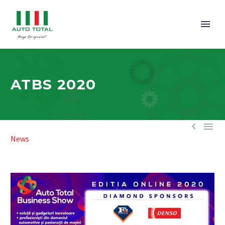
ATBS 2020


News