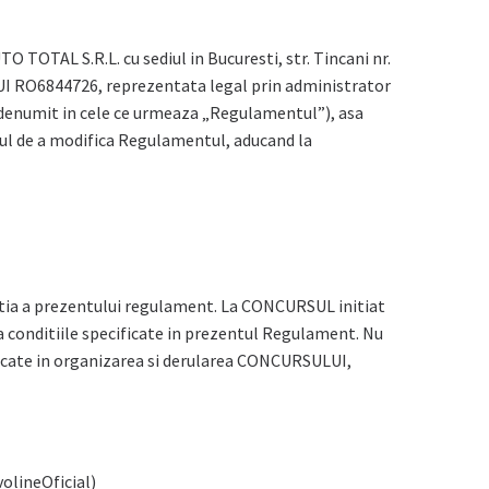
L S.R.L. cu sediul in Bucuresti, str. Tincani nr.
4, CUI RO6844726, reprezentata legal prin administrator
denumit in cele ce urmeaza „Regulamentul”), asa
ul de a modifica Regulamentul, aducand la
estia a prezentului regulament. La CONCURSUL initiat
a conditiile specificate in prezentul Regulament. Nu
licate in organizarea si derularea CONCURSULUI,
olineOficial)