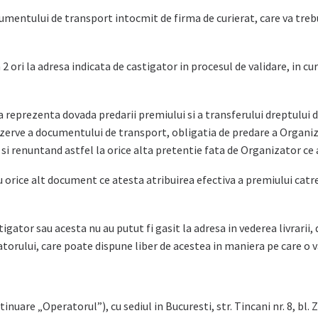
umentului de transport intocmit de firma de curierat, care va treb
ori la adresa indicata de castigator in procesul de validare, in curs
eprezenta dovada predarii premiului si a transferului dreptului d
zerve a documentului de transport, obligatia de predare a Organiza
si renuntand astfel la orice alta pretentie fata de Organizator ce 
rice alt document ce atesta atribuirea efectiva a premiului catre
tigator sau acesta nu au putut fi gasit la adresa in vederea livrarii
orului, care poate dispune liber de acestea in maniera pe care o v
re „Operatorul”), cu sediul in Bucuresti, str. Tincani nr. 8, bl. Z18