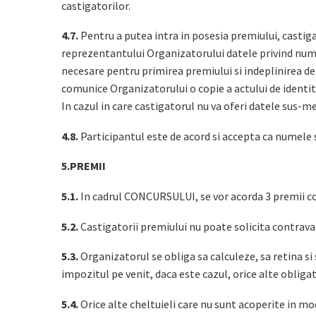
castigatorilor.
4.7.
Pentru a putea intra in posesia premiului, castig
reprezentantului Organizatorului datele privind nume
necesare pentru primirea premiului si indeplinirea de c
comunice Organizatorului o copie a actului de identita
In cazul in care castigatorul nu va oferi datele sus-m
4.8.
Participantul este de acord si accepta ca numele 
5.PREMII
5.1.
In cadrul CONCURSULUI, se vor acorda 3 premii con
5.2.
Castigatorii premiului nu poate solicita contraval
5.3.
Organizatorul se obliga sa calculeze, sa retina si
impozitul pe venit, daca este cazul, orice alte obligati
5.4.
Orice alte cheltuieli care nu sunt acoperite in mo