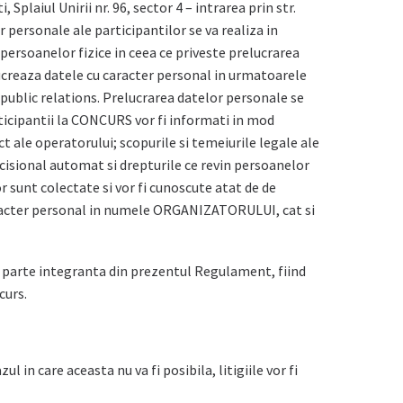
laiul Unirii nr. 96, sector 4 – intrarea prin str.
 personale ale participantilor se va realiza in
 persoanelor fizice in ceea ce priveste prelucrarea
lucreaza datele cu caracter personal in urmatoarele
 public relations. Prelucrarea datelor personale se
icipantii la CONCURS vor fi informati in mod
ct ale operatorului; scopurile si temeiurile legale ale
ecisional automat si drepturile ce revin persoanelor
r sunt colectate si vor fi cunoscute atat de de
racter personal in numele ORGANIZATORULUI, cat si
e parte integranta din prezentul Regulament, fiind
curs.
in care aceasta nu va fi posibila, litigiile vor fi