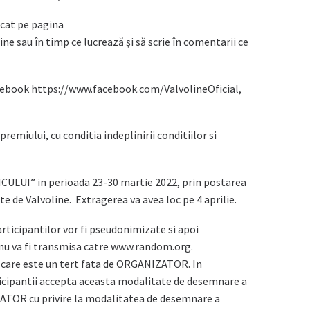
icat pe pagina
ne sau în timp ce lucrează și să scrie în comentarii ce
acebook https://www.facebook.com/ValvolineOficial,
miului, cu conditia indeplinirii conditiilor si
NICULUI” in perioada 23-30 martie 2022, prin postarea
te de Valvoline. Extragerea va avea loc pe 4 aprilie.
rticipantilor vor fi pseudonimizate si apoi
 nu va fi transmisa catre www.random.org.
, care este un tert fata de ORGANIZATOR. In
icipantii accepta aceasta modalitate de desemnare a
NIZATOR cu privire la modalitatea de desemnare a