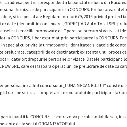
u adresa pentru corespondenta la punctul de lucru din Bucuresti, Sp
 personal furnizate de participantii la CONCURS. Prelucrarea datelor
icabile, si in special ale Regulamentului 679/2016 privind protectia
cestor date (denumit in continuare „GDPR”). AD Auto Total SRL pre
dusele si serviciile promovate de Operator, precum si activitati de
lor la CONCURS, liber exprimat prin participarea la CONCURS. Part
i in special cu privire la urmatoarele: identitatea si datele de conta
te prelucrate, categoriilde de destinatari; existenta unui proces d
ocarii datelor; drepturile persoanelor vizate. Datele participantilo
REW SRL, care desfasoara operatiuni de prelucrare de date cu ca
cter personal in cadrul concursului „LUNA MECANICULUI” constitui
strarii pe site si a completarii formularului de participare la Con
ticipantii la CONCURS se vor rezolva pe cale amiabila sau, in cazul 
petente de la sediul ORGANIZATORului.