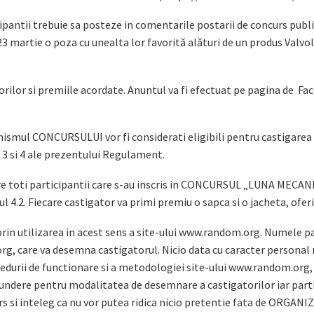
pantii trebuie sa posteze in comentarile postarii de concurs publ
3 martie o poza cu unealta lor favorită alături de un produs Valvoli
lor si premiile acordate. Anuntul va fi efectuat pe pagina de F
smul CONCURSULUI vor fi considerati eligibili pentru castigarea pre
or 3 si 4 ale prezentului Regulament.
intre toti participantii care s-au inscris in CONCURSUL „LUNA MECA
 4.2. Fiecare castigator va primi premiu o sapca si o jacheta, oferi
prin utilizarea in acest sens a site-ului www.random.org. Numele pa
g, care va desemna castigatorul. Nicio data cu caracter personal
cedurii de functionare si a metodologiei site-ului www.random.org
ndere pentru modalitatea de desemnare a castigatorilor iar part
curs si inteleg ca nu vor putea ridica nicio pretentie fata de ORGA