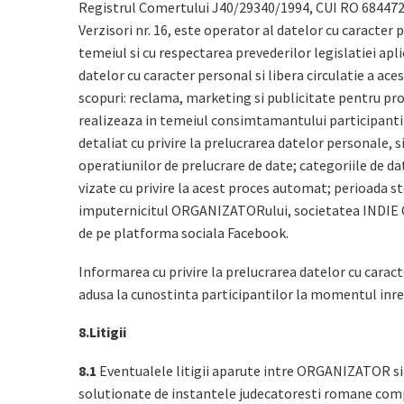
Registrul Comertului J40/29340/1994, CUI RO 6844726, c
Verzisori nr. 16, este operator al datelor cu caracter
temeiul si cu respectarea prevederilor legislatiei apl
datelor cu caracter personal si libera circulatie a a
scopuri: reclama, marketing si publicitate pentru pro
realizeaza in temeiul consimtamantului participanti
detaliat cu privire la prelucrarea datelor personale, s
operatiunilor de prelucrare de date; categoriile de da
vizate cu privire la acest proces automat; perioada st
imputernicitul ORGANIZATORului, societatea INDIE C
de pe platforma sociala Facebook.
Informarea cu privire la prelucrarea datelor cu cara
adusa la cunostinta participantilor la momentul inregi
8.Litigii
8.1
Eventualele litigii aparute intre ORGANIZATOR si par
solutionate de instantele judecatoresti romane com