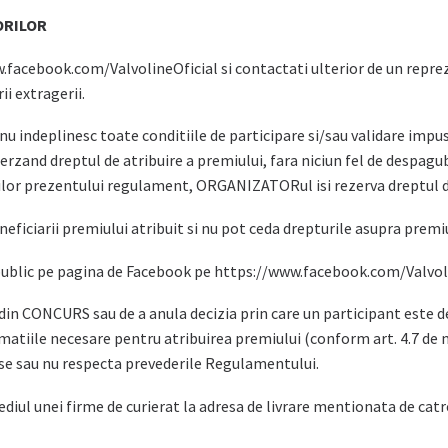
ORILOR
w.facebook.com/ValvolineOficial si contactati ulterior de un repre
i extragerii.
i nu indeplinesc toate conditiile de participare si/sau validare im
pierzand dreptul de atribuire a premiului, fara niciun fel de despag
iilor prezentului regulament, ORGANIZATORul isi rezerva dreptul d
eficiarii premiului atribuit si nu pot ceda drepturile asupra premi
blic pe pagina de Facebook pe https://www.facebook.com/Valvoline
n CONCURS sau de a anula decizia prin care un participant este de
atiile necesare pentru atribuirea premiului (conform art. 4.7 de ma
se sau nu respecta prevederile Regulamentului.
diul unei firme de curierat la adresa de livrare mentionata de cat