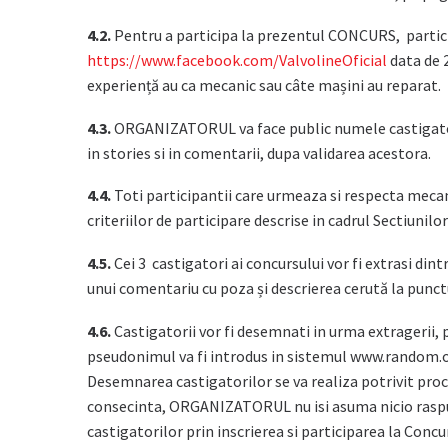
4.2.
Pentru a participa la prezentul CONCURS, partici
https://www.facebook.com/ValvolineOficial
data de 2
experiență au ca mecanic sau câte mașini au reparat.
4.3.
ORGANIZATORUL va face public numele castigatori
in stories si in comentarii, dupa validarea acestora.
4.4.
Toti participantii care urmeaza si respecta mecani
criteriilor de participare descrise in cadrul Sectiunil
4.5.
Cei 3 castigatori ai concursului vor fi extrasi d
unui comentariu cu poza și descrierea cerută la punctul
4.6.
Castigatorii vor fi desemnati in urma extragerii, 
pseudonimul va fi introdus in sistemul www.random.or
Desemnarea castigatorilor se va realiza potrivit pro
consecinta, ORGANIZATORUL nu isi asuma nicio raspu
castigatorilor prin inscrierea si participarea la Con