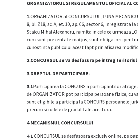
ORGANIZATORUL SI REGULAMENTUL OFICIAL AL C
1.
ORGANIZATOR al CONCURSULUI „LUNA MECANICULUI” (
8, bl. Z18, sc. A, et. 10, ap. 66, sector 6, inregistra
Staicu Mihai Alexandru, numita in cele ce urmeaza 
cum sunt prezentate mai jos, sunt obligatorii pentr
cunostinta publicului acest fapt prin afisarea modific
2.CONCURSUL se va desfasura pe intreg teritoriul
3.
DREPTUL DE PARTICIPARE:
3.1
Participarea la CONCURS a participantilor atrage 
de ORGANIZATOR pot participa persoane fizice, cu var
sunt eligibile a participa la CONCURS persoanele jur
precum si rudele de gradul I ale acestora.
4.MECANISMUL CONCURSULUI
4.1
CONCURSUL se desfasoara exclusiv online, pe pagi