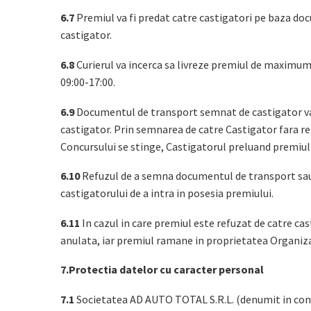
6.7
Premiul va fi predat catre castigatori pe baza doc
castigator.
6.8
Curierul va incerca sa livreze premiul de maximum 2 
09:00-17:00.
6.9
Documentul de transport semnat de castigator va r
castigator. Prin semnarea de catre Castigator fara re
Concursului se stinge, Castigatorul preluand premiul 
6.10
Refuzul de a semna documentul de transport sau o
castigatorului de a intra in posesia premiului.
6.11
In cazul in care premiul este refuzat de catre cas
anulata, iar premiul ramane in proprietatea Organizat
7.Protectia datelor cu caracter personal
7.1
Societatea AD AUTO TOTAL S.R.L. (denumit in continua