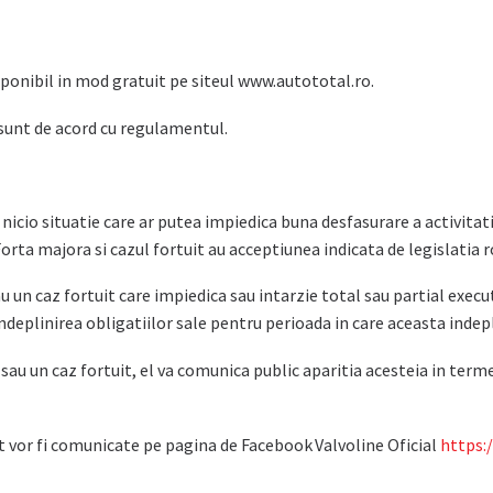
onibil in mod gratuit pe siteul www.autototal.ro.
 sunt de acord cu regulamentul.
icio situatie care ar putea impiedica buna desfasurare a activita
rta majora si cazul fortuit au acceptiunea indicata de legislatia r
sau un caz fortuit care impiedica sau intarzie total sau partial ex
deplinirea obligatiilor sale pentru perioada in care aceasta indepli
au un caz fortuit, el va comunica public aparitia acesteia in termen
uit vor fi comunicate pe pagina de Facebook Valvoline Oficial
https: