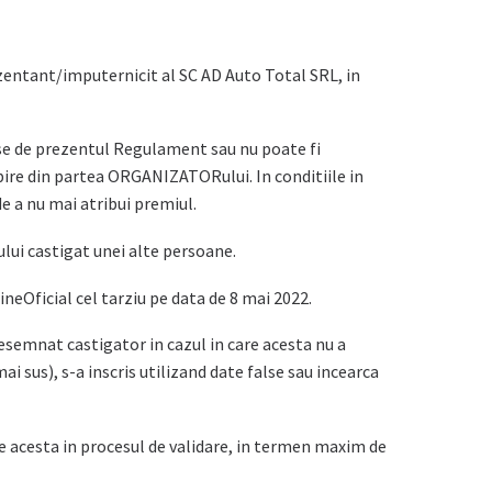
zentant/imputernicit al SC AD Auto Total SRL, in
puse de prezentul Regulament sau nu poate fi
ubire din partea ORGANIZATORului. In conditiile in
e a nu mai atribui premiul.
ului castigat unei alte persoane.
Oficial cel tarziu pe data de 8 mai 2022.
semnat castigator in cazul in care acesta nu a
i sus), s-a inscris utilizand date false sau incearca
re acesta in procesul de validare, in termen maxim de