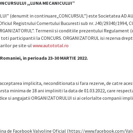
ONCURSULUI ,,LUNA MECANICULUI”
denumit in continuare„CONCURSUL”) este Societatea AD AUTO TOTA
ta la Oficiul Registrului Comertului Bucuresti sub nr. J40/29340/199
„ORGANIZATORUL”. Termenii si conditiile prezentului Regulament (
u toti participantii la CONCURS. ORGANIZATORUL isi rezerva drept
arilor pe site-ul
www.autototal.ro
 Romaniei, in perioada 23-30 MARTIE 2022.
acceptarea implicita, neconditionata si fara rezerve, de catre ac
sta minima de 18 ani impliniti la data de 01.03.2022, care respect
idice si angajatii ORGANIZATORULUI si ai celorlalte companii imp
na de Facebook Valvoline Oficial (https://www.facebook.com/Valv