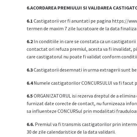
6.ACORDAREA PREMIULUI SI VALIDAREA CASTIGAT
6.1
Castigatorii vor fi anuntati pe pagina https://ww
termen de maxim 7 zile lucratoare de la data finalizari
6.2
In conditiile in care se constata ca un castigatori
contactat ori refuza premiul, acesta va fi invalidat, 
care castigatorul nu poate fi validat conform condit
6.3
Castigatorii desemnati in urma extragerii sunt ben
6.4
Numele castigatorilor CONCURSULUI va fi facut pu
6.5
ORGANIZATORUL isi rezerva dreptul de a elimina di
furnizat date corecte de contact, nu furnizeaza inform
sa influenteze CONCURSul prin modalitati frauduloa
6.6.
Premiul va fi transmis castigatorilor prin interme
30 de zile calendaristice de la data validarii.