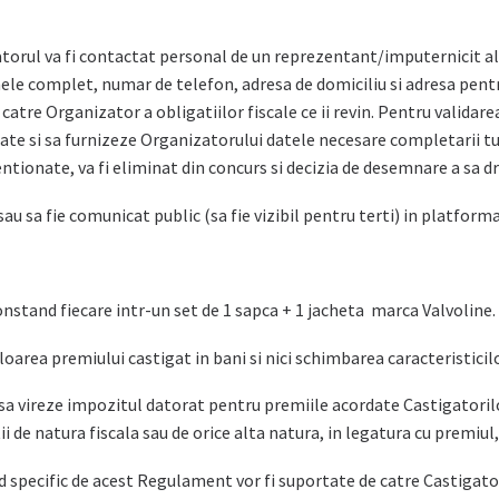
atorul va fi contactat personal de un reprezentant/imputernicit al
le complet, numar de telefon, adresa de domiciliu si adresa pentru
atre Organizator a obligatiilor fiscale ce ii revin. Pentru validare
te si sa furnizeze Organizatorului datele necesare completarii tutu
entionate, va fi eliminat din concurs si decizia de desemnare a sa d
sau sa fie comunicat public (sa fie vizibil pentru terti) in platfo
stand fiecare intr-un set de 1 sapca + 1 jacheta marca Valvoline. V
oarea premiului castigat in bani si nici schimbarea caracteristicilo
 sa vireze impozitul datorat pentru premiile acordate Castigatorilo
i de natura fiscala sau de orice alta natura, in legatura cu premiul, 
d specific de acest Regulament vor fi suportate de catre Castigator