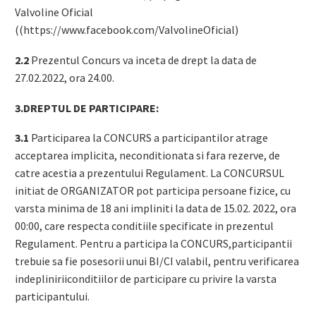
Valvoline Oficial
((https://www.facebook.com/ValvolineOficial)
2.2
Prezentul Concurs va inceta de drept la data de
27.02.2022, ora 24.00.
3.DREPTUL DE PARTICIPARE:
3.1
Participarea la CONCURS a participantilor atrage
acceptarea implicita, neconditionata si fara rezerve, de
catre acestia a prezentului Regulament. La CONCURSUL
initiat de ORGANIZATOR pot participa persoane fizice, cu
varsta minima de 18 ani impliniti la data de 15.02. 2022, ora
00:00, care respecta conditiile specificate in prezentul
Regulament. Pentru a participa la CONCURS,participantii
trebuie sa fie posesorii unui BI/CI valabil, pentru verificarea
indepliniriiconditiilor de participare cu privire la varsta
participantului.