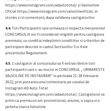
https://www.instagram.com/adautototal/ și Vaolvoline
Oficial https://www.instagram.com/valvolineoficial, in
stories si in comentarii, dupa validarea castigatorilor.
4.4
. Toti Participantii care urmeaza si respecta mecanismul
CONCURSULUI vor fi considerati eligibili pentru castigarea
premiului, cu conditia indeplinirii conditiilor si criteriilor de
participare descrise in cadrul Sectiunilor 3 si 4 ale
prezentului Regulament.
4.5.
1 castigator al concursului va fi extrasi dintre toti
participantii care s-au inscris in CONCURSUL „ URMARESTE
VALVOLINE PE INSTAGRAM” in perioada 21-28 februarie
2022, prin postarea unui comentariu pe canalul de
Instagram AD Auto Total
https://www.instagram.com/adautototal/. Castigatorul va
primi ca premiu un set promotional, anume, o sapca si o
jacheta marca Valvoline.