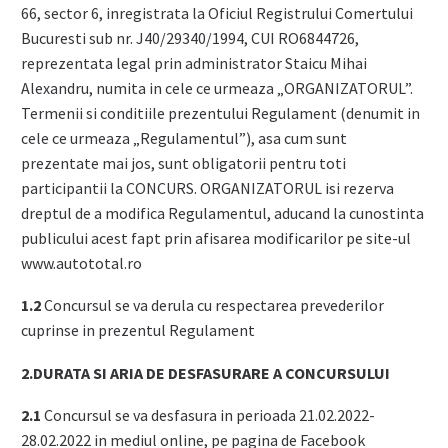
66, sector 6, inregistrata la Oficiul Registrului Comertului
Bucuresti sub nr. J40/29340/1994, CUI RO6844726,
reprezentata legal prin administrator Staicu Mihai
Alexandru, numita in cele ce urmeaza „ORGANIZATORUL”.
Termenii si conditiile prezentului Regulament (denumit in
cele ce urmeaza „Regulamentul”), asa cum sunt
prezentate mai jos, sunt obligatorii pentru toti
participantii la CONCURS. ORGANIZATORUL isi rezerva
dreptul de a modifica Regulamentul, aducand la cunostinta
publicului acest fapt prin afisarea modificarilor pe site-ul
www.autototal.ro
1.2
Concursul se va derula cu respectarea prevederilor
cuprinse in prezentul Regulament
2.DURATA SI ARIA DE DESFASURARE A CONCURSULUI
2.1
Concursul se va desfasura in perioada 21.02.2022-
28.02.2022 in mediul online, pe pagina de Facebook