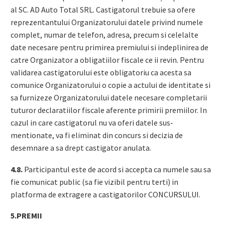
al SC. AD Auto Total SRL. Castigatorul trebuie sa ofere
reprezentantului Organizatorului datele privind numele
complet, numar de telefon, adresa, precum si celelalte
date necesare pentru primirea premiului si indeplinirea de
catre Organizator a obligatiilor fiscale ce ii revin. Pentru
validarea castigatorului este obligatoriu ca acesta sa
comunice Organizatorului o copie a actului de identitate si
sa furnizeze Organizatorului datele necesare completarii
tuturor declaratiilor fiscale aferente primirii premiilor. In
cazul in care castigatorul nu va oferi datele sus-
mentionate, va fi eliminat din concurs si decizia de
desemnare a sa drept castigator anulata.
4.8.
Participantul este de acord si accepta ca numele sau sa
fie comunicat public (sa fie vizibil pentru terti) in
platforma de extragere a castigatorilor CONCURSULUI.
5.PREMII