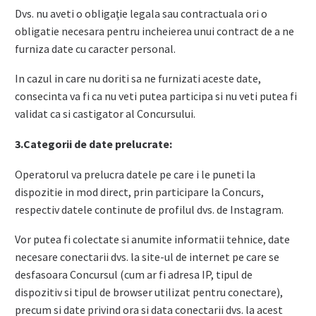
Dvs. nu aveti o obligaţie legala sau contractuala ori o
obligatie necesara pentru incheierea unui contract de a ne
furniza date cu caracter personal.
In cazul in care nu doriti sa ne furnizati aceste date,
consecinta va fi ca nu veti putea participa si nu veti putea fi
validat ca si castigator al Concursului.
3.Categorii de date prelucrate:
Operatorul va prelucra datele pe care i le puneti la
dispozitie in mod direct, prin participare la Concurs,
respectiv datele continute de profilul dvs. de Instagram.
Vor putea fi colectate si anumite informatii tehnice, date
necesare conectarii dvs. la site-ul de internet pe care se
desfasoara Concursul (cum ar fi adresa IP, tipul de
dispozitiv si tipul de browser utilizat pentru conectare),
precum si date privind ora si data conectarii dvs. la acest