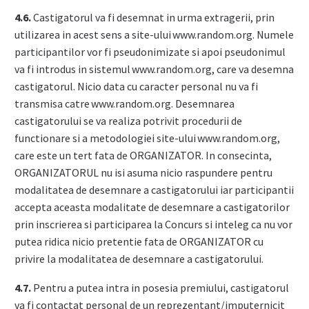
4.6.
Castigatorul va fi desemnat in urma extragerii, prin
utilizarea in acest sens a site-ului www.random.org. Numele
participantilor vor fi pseudonimizate si apoi pseudonimul
va fi introdus in sistemul www.random.org, care va desemna
castigatorul. Nicio data cu caracter personal nu va fi
transmisa catre www.random.org. Desemnarea
castigatorului se va realiza potrivit procedurii de
functionare si a metodologiei site-ului www.random.org,
care este un tert fata de ORGANIZATOR. In consecinta,
ORGANIZATORUL nu isi asuma nicio raspundere pentru
modalitatea de desemnare a castigatorului iar participantii
accepta aceasta modalitate de desemnare a castigatorilor
prin inscrierea si participarea la Concurs si inteleg ca nu vor
putea ridica nicio pretentie fata de ORGANIZATOR cu
privire la modalitatea de desemnare a castigatorului.
4.7.
Pentru a putea intra in posesia premiului, castigatorul
va fi contactat personal de un reprezentant/imputernicit