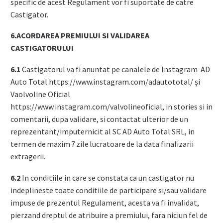
specific de acest Regulament vor fi suportate de catre
Castigator.
6.ACORDAREA PREMIULUI SI VALIDAREA
CASTIGATORULUI
6.1
Castigatorul va fi anuntat pe canalele de Instagram AD
Auto Total https://www.instagram.com/adautototal/ și
Vaolvoline Oficial
https://www.instagram.com/valvolineoficial, in stories si in
comentarii, dupa validare, si contactat ulterior de un
reprezentant/imputernicit al SC AD Auto Total SRL, in
termen de maxim 7 zile lucratoare de la data finalizarii
extragerii.
6.2
In conditiile in care se constata ca un castigator nu
indeplineste toate conditiile de participare si/sau validare
impuse de prezentul Regulament, acesta va fi invalidat,
pierzand dreptul de atribuire a premiului, fara niciun fel de