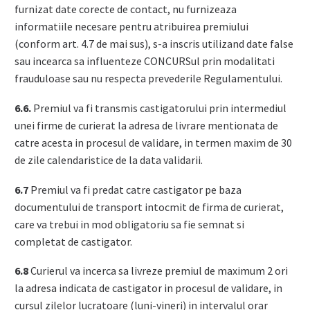
furnizat date corecte de contact, nu furnizeaza
informatiile necesare pentru atribuirea premiului
(conform art. 4.7 de mai sus), s-a inscris utilizand date false
sau incearca sa influenteze CONCURSul prin modalitati
frauduloase sau nu respecta prevederile Regulamentului.
6.6.
Premiul va fi transmis castigatorului prin intermediul
unei firme de curierat la adresa de livrare mentionata de
catre acesta in procesul de validare, in termen maxim de 30
de zile calendaristice de la data validarii.
6.7
Premiul va fi predat catre castigator pe baza
documentului de transport intocmit de firma de curierat,
care va trebui in mod obligatoriu sa fie semnat si
completat de castigator.
6.8
Curierul va incerca sa livreze premiul de maximum 2 ori
la adresa indicata de castigator in procesul de validare, in
cursul zilelor lucratoare (luni-vineri) in intervalul orar