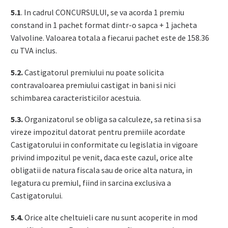
5.1
. In cadrul CONCURSULUI, se va acorda 1 premiu
constand in 1 pachet format dintr-o sapca + 1 jacheta
Valvoline. Valoarea totala a fiecarui pachet este de 158.36
cu TVA inclus.
5.2.
Castigatorul premiului nu poate solicita
contravaloarea premiului castigat in bani si nici
schimbarea caracteristicilor acestuia.
5.3.
Organizatorul se obliga sa calculeze, sa retina si sa
vireze impozitul datorat pentru premiile acordate
Castigatorului in conformitate cu legislatia in vigoare
privind impozitul pe venit, daca este cazul, orice alte
obligatii de natura fiscala sau de orice alta natura, in
legatura cu premiul, fiind in sarcina exclusiva a
Castigatorului.
5.4.
Orice alte cheltuieli care nu sunt acoperite in mod