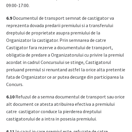
09:00-17:00.
6.9
Documentul de transport semnat de castigator va
reprezenta dovada predarii premiului si a transferului
dreptului de proprietate asupra premiului de la
Organizator la castigator. Prin semnarea de catre
Castigator fara rezerve a documentului de transport,
obligatia de predare a Organizatorului cu privire la premiul
acordat in cadrul Concursului se stinge, Castigatorul
preluand premiul si renuntand astfel la orice alta pretentie
fata de Organizator ce ar putea decurge din participarea la
Concurs.
6.10
Refuzul de a semna documentul de transport sau orice
alt document ce atesta atribuirea efectiva a premiului
catre castigator conduce la pierderea dreptului
castigatorului de a intra in posesia premiului.
6.11
In cazul in care premiul este refuzate de catre