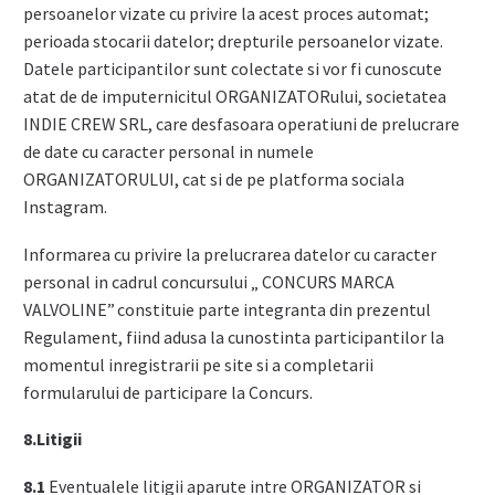
persoanelor vizate cu privire la acest proces automat;
perioada stocarii datelor; drepturile persoanelor vizate.
Datele participantilor sunt colectate si vor fi cunoscute
atat de de imputernicitul ORGANIZATORului, societatea
INDIE CREW SRL, care desfasoara operatiuni de prelucrare
de date cu caracter personal in numele
ORGANIZATORULUI, cat si de pe platforma sociala
Instagram.
Informarea cu privire la prelucrarea datelor cu caracter
personal in cadrul concursului „ CONCURS MARCA
VALVOLINE” constituie parte integranta din prezentul
Regulament, fiind adusa la cunostinta participantilor la
momentul inregistrarii pe site si a completarii
formularului de participare la Concurs.
8.Litigii
8.1
Eventualele litigii aparute intre ORGANIZATOR si