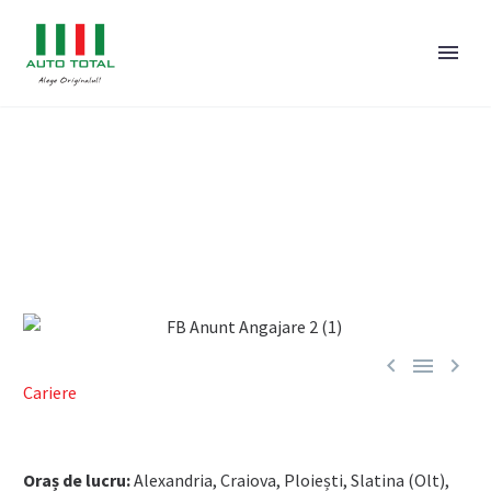
AGENT VANZARI
Alexandria, Craiova, Ploiești, Slatina (Olt), Târgoviște (Dâmbovița)
Expiră 2 Sept. 2026



Cariere
Oraș de lucru:
Alexandria, Craiova, Ploiești, Slatina (Olt),