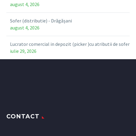
august 4, 2026
Sofer (distributie) - Drăgășani
august 4, 2026
Lucrator comercial in depozit (picker )cu atributii de sofer
iulie 29, 2026
CONTACT