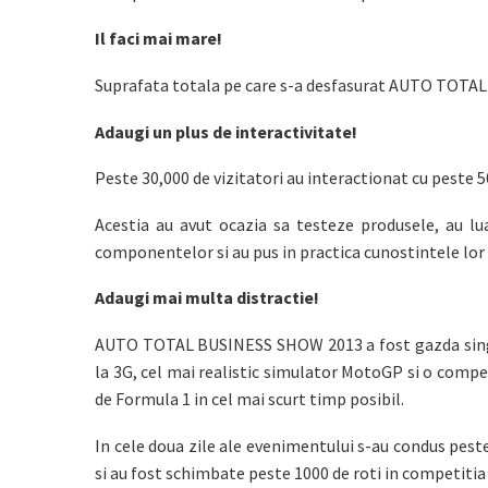
Il faci mai mare!
Suprafata totala pe care s-a desfasurat AUTO TOTAL
Adaugi un plus de interactivitate!
Peste 30,000 de vizitatori au interactionat cu peste 50
Acestia au avut ocazia sa testeze produsele, au l
componentelor si au pus in practica cunostintele lor
Adaugi mai multa distractie!
AUTO TOTAL BUSINESS SHOW 2013 a fost gazda singur
la 3G, cel mai realistic simulator MotoGP si o compe
de Formula 1 in cel mai scurt timp posibil.
In cele doua zile ale evenimentului s-au condus pes
si au fost schimbate peste 1000 de roti in competitia