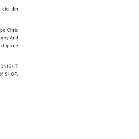
aici din
pe Chris
 Jumy And
Echipa de
 MIDNIGHT
OM SHOP,