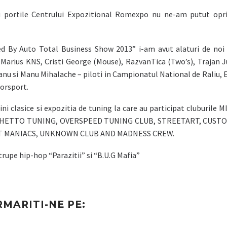
u portile Centrului Expozitional Romexpo nu ne-am putut opri 
d By Auto Total Business Show 2013” i-am avut alaturi de noi 
, Marius KNS, Cristi George (Mouse), RazvanTica (Two’s), Trajan
teanu si Manu Mihalache – piloti in Campionatul National de Raliu, 
orsport.
ini clasice si expozitia de tuning la care au participat cluburile
 GHETTO TUNING, OVERSPEED TUNING CLUB, STREETART, CUST
T MANIACS, UNKNOWN CLUB AND MADNESS CREW.
trupe hip-hop “Parazitii” si “B.U.G Mafia”
RMARITI-NE PE: