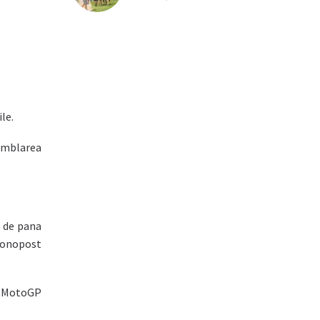
le.
samblarea
 de pana
 monopost
ul MotoGP