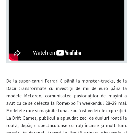
De la super-caruri Ferrari 8 până la monster-trucks, de la
Dacii transformate cu investiții de mii de euro până la
modele McLaren, comunitatea pasionaților de mașini a
avut cu ce se delecta la Romexpo în weekendul 28-29 mai.
Modelele rare şi maşinile tunate au fost vedetele expoziţiei.
La Drift Games, publicul a aplaudat zeci de dueluri roată la
roată, depăşiri spectaculoase cu roți încinse și mult fum:
parcări în derapaj, treceri la limită printre obstacole şi