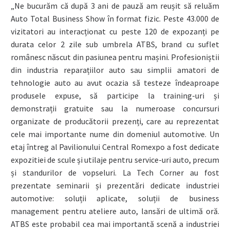
„Ne bucurăm că după 3 ani de pauză am reușit să reluăm
Auto Total Business Show în format fizic. Peste 43.000 de
vizitatori au interacționat cu peste 120 de expozanți pe
durata celor 2 zile sub umbrela ATBS, brand cu suflet
românesc născut din pasiunea pentru mașini. Profesioniștii
din industria reparațiilor auto sau simplii amatori de
tehnologie auto au avut ocazia să testeze îndeaproape
produsele expuse, să participe la training-uri și
demonstrații gratuite sau la numeroase concursuri
organizate de producătorii prezenți, care au reprezentat
cele mai importante nume din domeniul automotive. Un
etaj întreg al Pavilionului Central Romexpo a fost dedicate
expozitiei de scule și utilaje pentru service-uri auto, precum
și standurilor de vopseluri. La Tech Corner au fost
prezentate seminarii și prezentări dedicate industriei
automotive: soluții aplicate, soluții de business
management pentru ateliere auto, lansări de ultimă oră.
ATBS este probabil cea mai importantă scenă a industriei