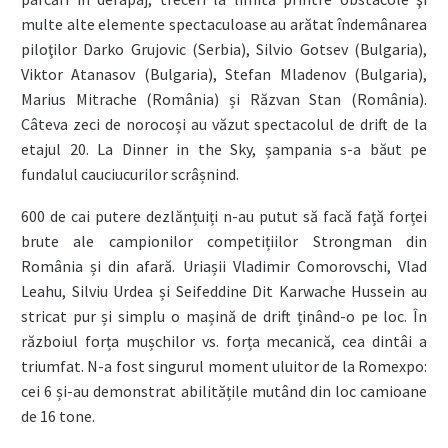
multe alte elemente spectaculoase au arătat îndemânarea
piloţilor Darko Grujovic (Serbia), Silvio Gotsev (Bulgaria),
Viktor Atanasov (Bulgaria), Stefan Mladenov (Bulgaria),
Marius Mitrache (România) și Răzvan Stan (România).
Câteva zeci de norocoși au văzut spectacolul de drift de la
etajul 20. La Dinner in the Sky, șampania s-a băut pe
fundalul cauciucurilor scrâșnind.
600 de cai putere dezlănțuiți n-au putut să facă față forței
brute ale campionilor competițiilor Strongman din
România și din afară. Uriașii Vladimir Comorovschi, Vlad
Leahu, Silviu Urdea și Seifeddine Dit Karwache Hussein au
stricat pur și simplu o mașină de drift ținând-o pe loc. În
războiul forța mușchilor vs. forța mecanică, cea dintâi a
triumfat. N-a fost singurul moment uluitor de la Romexpo:
cei 6 și-au demonstrat abilitățile mutând din loc camioane
de 16 tone.