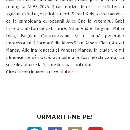
tuning la ATBS 2025. Șase reprize de drift cu scântei au
zguduit asfaltul, cu piloți juniori (Street Kids) și consacrați –
de la campioana europeană Alice Ene la veteranul Gabi
Imre Jr., alături de Gabi Imre, Mihai Andrei Bogdan, Mihai
Dinu, Bogdan Carapanceanu, și o nouă generație
impresionantă formată din Alexis Stan, Albert Ciotu, Alexei
Manea, Adelina Ionescu și Vanessa Manea. În ciuda vremii
ploioase de sâmbătă, atmosfera a fost electrizantă, cu
sute de aplauze la fiecare derapaj controlat.
Citeste continuarea articolului
aici
URMARITI-NE PE: