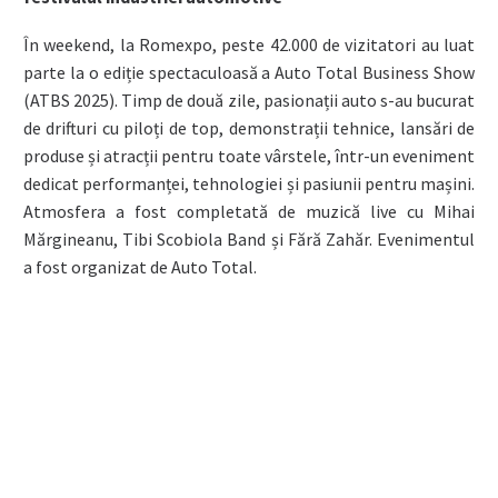
În weekend, la Romexpo, peste 42.000 de vizitatori au luat
parte la o ediție spectaculoasă a Auto Total Business Show
(ATBS 2025). Timp de două zile, pasionații auto s-au bucurat
de drifturi cu piloți de top, demonstrații tehnice, lansări de
produse și atracții pentru toate vârstele, într-un eveniment
dedicat performanței, tehnologiei și pasiunii pentru mașini.
Atmosfera a fost completată de muzică live cu Mihai
Mărgineanu, Tibi Scobiola Band și Fără Zahăr. Evenimentul
a fost organizat de Auto Total.