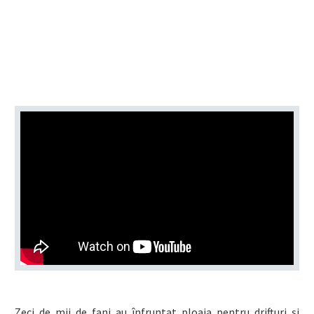
Zeci de mii de fani au înfruntat ploaia pentru drifturi și