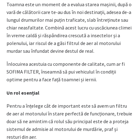
Toamna este un moment de a evalua starea mașinii, după o
vară de călătorii care te-au dus în noi destinații, adesea de-a
lungul drumurilor mai puțin traficate, slab întreținute sau
chiar neasfaltate. Combină acest lucru cu uscăciunea climei
în vreme caldă și răspândirea crescută a insectelor și a
polenului, iar riscul de a găsi filtrul de aer al motorului
murdar sau înfundat devine destul de real.
Înlocuirea acestuia cu componente de calitate, cum ar fi
SOFIMA FILTER, înseamnă să pui vehiculul în condiții
optime pentru a face față toamnei și iernii.
Un rol esențial
Pentru a înțelege cât de important este să avem un filtru
de aer al motorului în stare perfectă de funcționare, trebuie
doar să ne amintim că rolul său principal este de a proteja
sistemul de admisie al motorului de murdărie, praf și
resturi din aer.