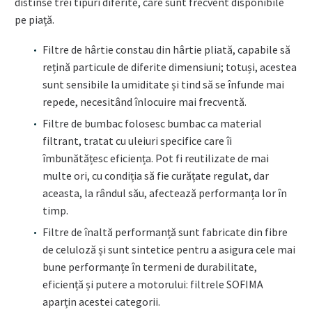
distinse trei tipuri diferite, care sunt frecvent disponibile
pe piață.
Filtre de hârtie constau din hârtie pliată, capabile să
rețină particule de diferite dimensiuni; totuși, acestea
sunt sensibile la umiditate și tind să se înfunde mai
repede, necesitând înlocuire mai frecventă.
Filtre de bumbac folosesc bumbac ca material
filtrant, tratat cu uleiuri specifice care îi
îmbunătățesc eficiența. Pot fi reutilizate de mai
multe ori, cu condiția să fie curățate regulat, dar
aceasta, la rândul său, afectează performanța lor în
timp.
Filtre de înaltă performanță sunt fabricate din fibre
de celuloză și sunt sintetice pentru a asigura cele mai
bune performanțe în termeni de durabilitate,
eficiență și putere a motorului: filtrele SOFIMA
aparțin acestei categorii.