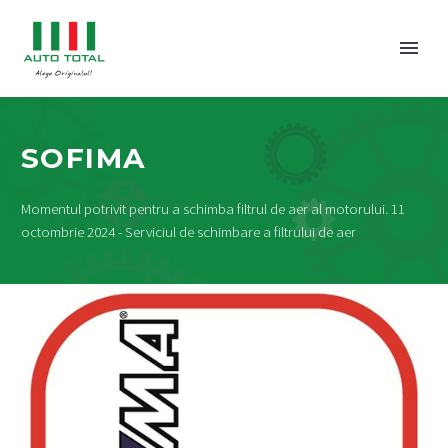
SOFIMA
Momentul potrivit pentru a schimba filtrul de aer al motorului. 11
octombrie 2024 - Serviciul de schimbare a filtrului de aer