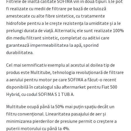
Filtrele de înaltă calitate SOFIMA vin în două tipuri. Ele pot
fi realizate cu medii de filtrare pe bază de celuloză
amestecate cu alte fibre sintetice, cu tratamente
hidrofobe pentru a le crește rezistența la umiditate și a le
prelungi durata de viață. Alternativ, ele sunt realizate 100%
din mediu filtrant sintetic, completat cu aditivi care
garantează impermeabilitatea la apă, sporind
durabilitatea.
Cel mai semnificativ exemplu al acestui al doilea tip de
produs este Multitube, tehnologia revoluționară de filtrare
a aerului pentru motor pe care SOFIMA a făcut-o recent
disponibilă în catalogul său aftermarket pentru Fiat 500
Hybrid, cu codul SOFIMA S 1 TUB A.
Multitube ocupă până la 50% mai puțin spațiu decât un
filtru convențional. Linearitatea pasajului de aer și
minimizarea pierderilor de presiune permit o creștere a
puterii motorului cu până la 4%.