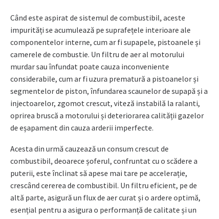
Când este aspirat de sistemul de combustibil, aceste
impurități se acumulează pe suprafețele interioare ale
componentelor interne, cum ar fi supapele, pistoanele și
camerele de combustie. Un filtru de aer al motorului
murdar sau înfundat poate cauza inconveniente
considerabile, cum ar fi uzura prematură a pistoanelor și
segmentelor de piston, înfundarea scaunelor de supapă și a
injectoarelor, zgomot crescut, viteză instabilă la ralanti,
oprirea bruscă a motorului și deteriorarea calității gazelor
de eșapament din cauza arderii imperfecte.
Acesta din urmă cauzează un consum crescut de
combustibil, deoarece șoferul, confruntat cu o scădere a
puterii, este înclinat să apese mai tare pe accelerație,
crescând cererea de combustibil. Un filtru eficient, pe de
altă parte, asigură un flux de aer curat și o ardere optimă,
esențial pentru a asigura o performanță de calitate și un