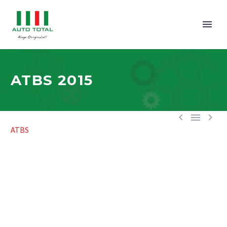
ATBS 2015



ATBS