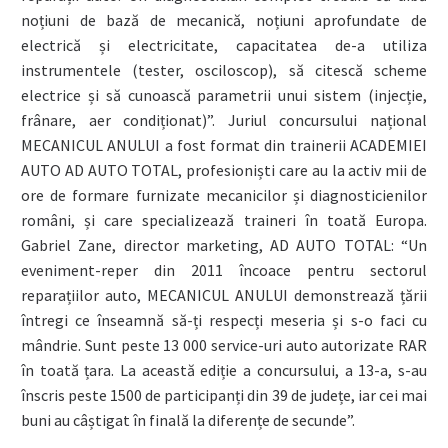
noțiuni de bază de mecanică, noțiuni aprofundate de
electrică și electricitate, capacitatea de-a utiliza
instrumentele (tester, osciloscop), să citescă scheme
electrice și să cunoască parametrii unui sistem (injecție,
frânare, aer condiționat)”. Juriul concursului național
MECANICUL ANULUI a fost format din trainerii ACADEMIEI
AUTO AD AUTO TOTAL, profesioniști care au la activ mii de
ore de formare furnizate mecanicilor și diagnosticienilor
români, și care specializează traineri în toată Europa.
Gabriel Zane, director marketing, AD AUTO TOTAL: “Un
eveniment-reper din 2011 încoace pentru sectorul
reparațiilor auto, MECANICUL ANULUI demonstrează țării
întregi ce înseamnă să-ți respecți meseria și s-o faci cu
mândrie. Sunt peste 13 000 service-uri auto autorizate RAR
în toată țara. La această ediție a concursului, a 13-a, s-au
înscris peste 1500 de participanți din 39 de județe, iar cei mai
buni au câștigat în finală la diferențe de secunde”.