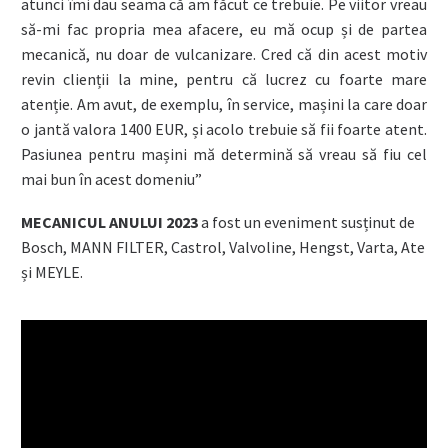
atunci îmi dau seama că am făcut ce trebuie. Pe viitor vreau
să-mi fac propria mea afacere, eu mă ocup și de partea
mecanică, nu doar de vulcanizare. Cred că din acest motiv
revin clienții la mine, pentru că lucrez cu foarte mare
atenție. Am avut, de exemplu, în service, mașini la care doar
o jantă valora 1400 EUR, și acolo trebuie să fii foarte atent.
Pasiunea pentru mașini mă determină să vreau să fiu cel
mai bun în acest domeniu”
MECANICUL ANULUI 2023
a fost un eveniment susținut de
Bosch, MANN FILTER, Castrol, Valvoline, Hengst, Varta, Ate
și MEYLE.