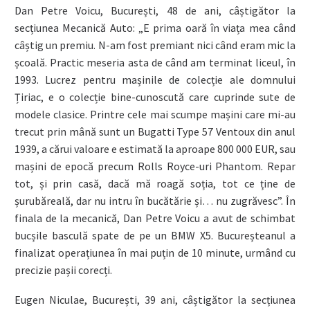
Dan Petre Voicu, București, 48 de ani, câștigător la
secțiunea Mecanică Auto: „E prima oară în viața mea când
câștig un premiu. N-am fost premiant nici când eram mic la
școală. Practic meseria asta de când am terminat liceul, în
1993. Lucrez pentru mașinile de colecție ale domnului
Țiriac, e o colecție bine-cunoscută care cuprinde sute de
modele clasice. Printre cele mai scumpe mașini care mi-au
trecut prin mână sunt un Bugatti Type 57 Ventoux din anul
1939, a cărui valoare e estimată la aproape 800 000 EUR, sau
mașini de epocă precum Rolls Royce-uri Phantom. Repar
tot, și prin casă, dacă mă roagă soția, tot ce ține de
șurubăreală, dar nu intru în bucătărie și… nu zugrăvesc”. În
finala de la mecanică, Dan Petre Voicu a avut de schimbat
bucșile basculă spate de pe un BMW X5. Bucureșteanul a
finalizat operațiunea în mai puțin de 10 minute, urmând cu
precizie pașii corecți.
Eugen Niculae, București, 39 ani, câștigător la secțiunea