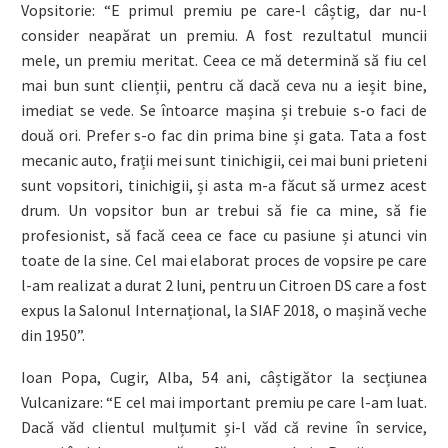
Vopsitorie: “E primul premiu pe care-l câștig, dar nu-l
consider neapărat un premiu. A fost rezultatul muncii
mele, un premiu meritat. Ceea ce mă determină să fiu cel
mai bun sunt clienții, pentru că dacă ceva nu a ieșit bine,
imediat se vede. Se întoarce mașina și trebuie s-o faci de
două ori. Prefer s-o fac din prima bine și gata. Tata a fost
mecanic auto, frații mei sunt tinichigii, cei mai buni prieteni
sunt vopsitori, tinichigii, și asta m-a făcut să urmez acest
drum. Un vopsitor bun ar trebui să fie ca mine, să fie
profesionist, să facă ceea ce face cu pasiune și atunci vin
toate de la sine. Cel mai elaborat proces de vopsire pe care
l-am realizat a durat 2 luni, pentru un Citroen DS care a fost
expus la Salonul Internațional, la SIAF 2018, o mașină veche
din 1950”.
Ioan Popa, Cugir, Alba, 54 ani, câștigător la secțiunea
Vulcanizare: “E cel mai important premiu pe care l-am luat.
Dacă văd clientul mulțumit și-l văd că revine în service,