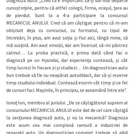
Diagnoză Auto: „Cred că e important să-ți dai mai departe
cunoștințele, pentru că altfel colegii, firma, orașul, țara au
de pierdut. Sunt la a 4-a participare la concursul
MECANICUL ANULUI. Cred că am câștigat pentru că m-am
obișnuit deja cu concursul, cu formatul, cu tipul de
întrebări, în plus, am avut soția și fiul aici, lângă mine, să
mă susțină. Am avut emoții, dar am încercat să-mi păstrez
calmul… La proba practică, e prima dată când fac o
diagnoză pe un Hyundai, dar experiența contează, și cât
timp lucrezi în fiecare zi și studiezi… Un diagnostician auto
bun trebuie să fie nu neapărat autodidact, dar să-și rezerve
timp studiului individual. Contează enorm cât timp și ce fel
de cursuri faci. Mașinile, în principiu, se aseamănă între ele”.
Ionuț Ion, membru al juriului: „De ce câștigătorul suprem al
concursului MECANICUL ANULUI este dat de cel care câștigă
la secțiunea diagnoză auto, și nu la mecanică? Diagnoza
este acum cea mai complexă ramură a industriei de
reparații auto. Un diagnostician complet trebuie să aibă