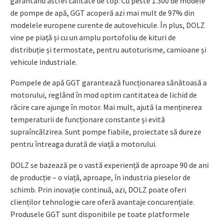
garantând astfel calitate de top. Cu peste 1.300 de modele
de pompe de apă, GGT acoperă azi mai mult de 97% din
modelele europene curente de autovehicule. În plus, DOLZ
vine pe piață și cu un amplu portofoliu de kituri de
distribuție și termostate, pentru autoturisme, camioane și
vehicule industriale.
Pompele de apă GGT garantează funcționarea sănătoasă a
motorului, reglând în mod optim cantitatea de lichid de
răcire care ajunge în motor. Mai mult, ajută la menținerea
temperaturii de funcționare constante și evită
supraîncălzirea. Sunt pompe fiabile, proiectate să dureze
pentru întreaga durată de viață a motorului.
DOLZ se bazează pe o vastă experiență de aproape 90 de ani
de producție – o viață, aproape, în industria pieselor de
schimb. Prin inovație continuă, azi, DOLZ poate oferi
clienților tehnologie care oferă avantaje concurențiale.
Produsele GGT sunt disponibile pe toate platformele